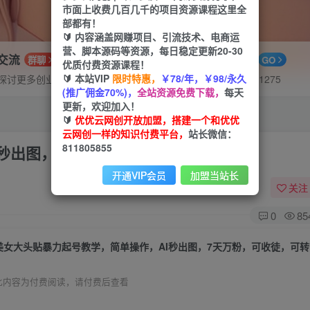
市面上收费几百几千的项目资源课程这里全
部都有！
🔰 内容涵盖网赚项目、引流技术、电商运
营、脚本源码等资源，每日稳定更新20-30
P交流
APP下载
群聊
GO
优质付费资源课程！
🔰 本站VIP
限时特惠，
￥78/年，￥98/永久
探讨更多创业项目路子。
站长V：hu91275
(推广佣金70%)，
全站资源免费下载，
每天
更新，欢迎加入！
🔰
优优云网创开放加盟，搭建一个和优优
云网创一样的知识付费平台，
站长微信：
811805855
秒出图，7天万粉，可收徒，可转带货
开通VIP会员
加盟当站长
关注
0
85
美女大头贴暴力起号教学，简单操作，AI秒出图，7天万粉，可收徒，可
此内容为付费阅读，请付费后查看