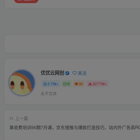
优优云网创
关注
2.7W+
0
30
3277W+
永不言弃
上一篇
某收费培训56期7月课，京东搜推与爆款打造技巧，站内外广告高RO