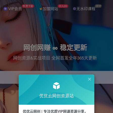
免费下载
日入2K
加盟
VIP会员
加盟网站
无水印课程
网创网赚 ∞ 稳定更新
网创资源&实战项目 全网首发全年365天更新
引流
抖音
直播
电商
剪辑
小红书
优优云网创资源站
优优云网创 | 专注优质VIP网课资源分享，