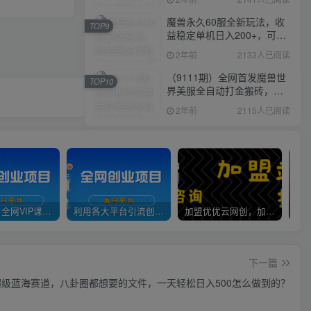
魔兽永久60服全新玩法，收
TOP9
益稳定单机日入200+，可以
多开矩阵操作。
2年前
2133人已阅读
（9111期）全网首发魔兽世
TOP10
界美服全自动打金搬砖，日
入1000+，简单好操作，保
2年前
2115人已阅读
姆级教学
官方正品 全网VIP课程 无损下载~
利用各大平台引流创业粉，做知识付费系统，卖会员，卖课程，实现日入几百几千
加盟优优云网创，加盟搭建同款知识付费资源网站，实现长期稳定被动收入~
下一篇
级蓝海赛道，八卦圈都想要的文件，一天轻松日入500怎么做到的？