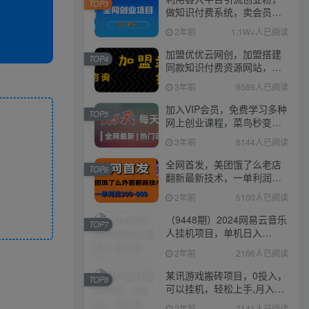
TOP3
做知识付费系统，卖会员，
卖课程，实现日入几百几千
2年前
1.1W+人已阅读
加盟优优云网创，加盟搭建
TOP4
同款知识付费资源网站，实
现长期稳定被动收入~
3年前
9569人已阅读
加入VIP会员，免费学习多种
TOP5
网上创业课程，菜鸟秒变大
神！
3年前
8144人已阅读
全网首发，美团饿了么老店
TOP6
翻新最新技术，一单利润
300-600
2年前
5100人已阅读
（9448期）2024网易云音乐
TOP7
人挂机项目，单机日入
150+，无脑月入5000+
2年前
2166人已阅读
某讯游戏搬砖项目，0投入，
TOP8
可以挂机，轻松上手,月入
3000+上不封顶
2年前
2141人已阅读