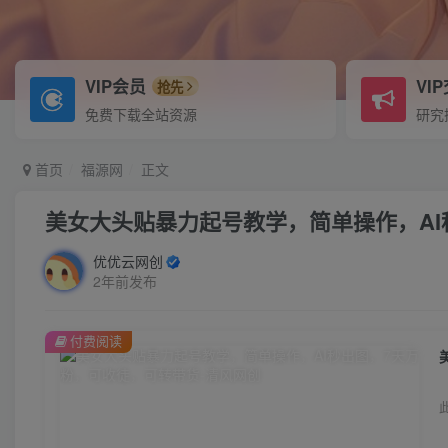
VIP会员
VI
抢先
免费下载全站资源
研究
首页
福源网
正文
美女大头贴暴力起号教学，简单操作，AI
优优云网创
2年前发布
付费阅读