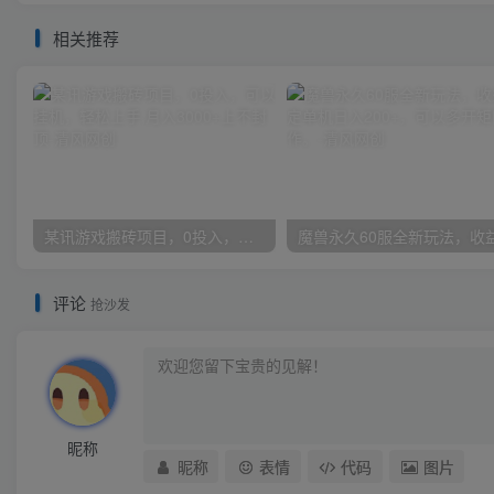
相关推荐
某讯游戏搬砖项目，0投入，可以挂机，轻松上手,月入3000+上不封顶
评论
抢沙发
昵称
昵称
表情
代码
图片