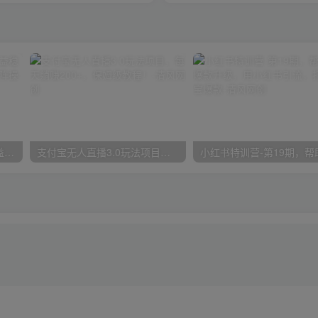
魔兽永久60服全新玩法，收益稳定单机日入200+，可以多开矩阵操作。
支付宝无人直播3.0玩法项目，每天躺赚200+，保姆级教程！