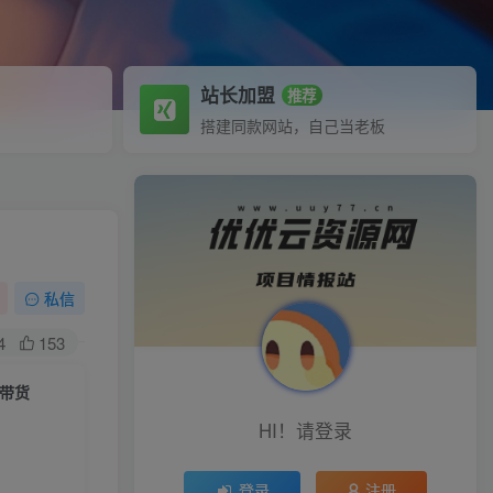
站长加盟
推荐
搭建同款网站，自己当老板
私信
4
153
转带货
HI！请登录
登录
注册