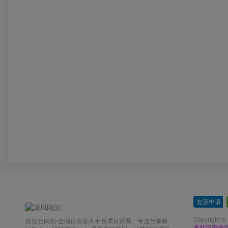
友链申请
-
Copyright ©
优优云网创-全网首发各大平台项目资源、专注分享新
本站已安全运