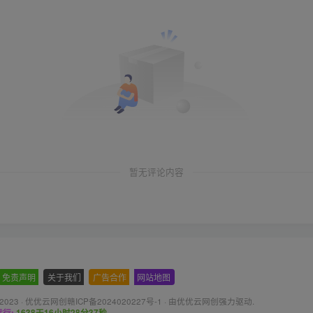
暂无评论内容
免责声明
-
关于我们
-
广告合作
-
网站地图
 2023 ·
优优云网创赣ICP备2024020227号-1
· 由
优优云网创
强力驱动.
行:
1638天16小时28分39秒