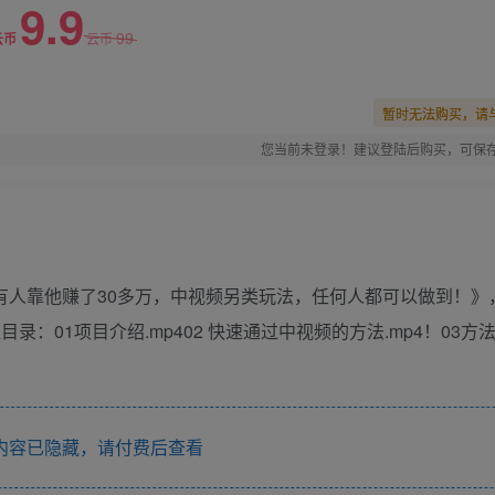
9.9
99
云币
云币
暂时无法购买，请
您当前未登录！建议登陆后购买，可保
，有人靠他赚了30多万，中视频另类玩法，任何人都可以做到！》
：01项目介绍.mp402 快速通过中视频的方法.mp4！03方
内容已隐藏，请付费后查看