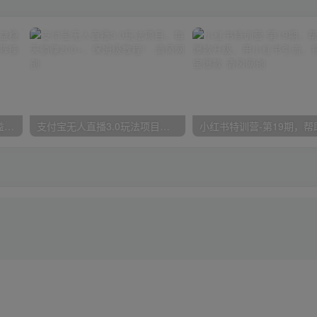
魔兽永久60服全新玩法，收益稳定单机日入200+，可以多开矩阵操作。
支付宝无人直播3.0玩法项目，每天躺赚200+，保姆级教程！