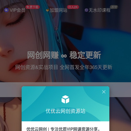
免费下载
日入2K
加盟
VIP会员
加盟网站
无水印课程
网创网赚 ∞ 稳定更新
网创资源&实战项目 全网首发全年365天更新
引流
抖音
直播
电商
剪辑
小红书
优优云网创资源站
优优云网创 | 专注优质VIP网课资源分享，