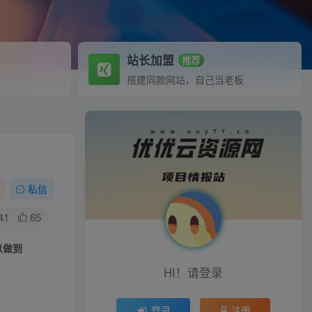
站长加盟
推荐
搭建同款网站，自己当老板
私信
41
65
以做到
HI！请登录
登录
注册