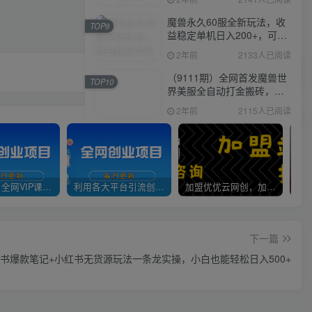
魔兽永久60服全新玩法，收
TOP9
益稳定单机日入200+，可以
多开矩阵操作。
2年前
2133人已阅读
（9111期）全网首发魔兽世
TOP10
界美服全自动打金搬砖，日
入1000+，简单好操作，保
2年前
2115人已阅读
姆级教学
官方正品 全网VIP课程 无损下载~
利用各大平台引流创业粉，做知识付费系统，卖会员，卖课程，实现日入几百几千
加盟优优云网创，加盟搭建同款知识付费资源网站，实现长期稳定被动收入~
下一篇
红书爆款笔记+小红书无货源玩法一条龙实操，小白也能轻松日入500+