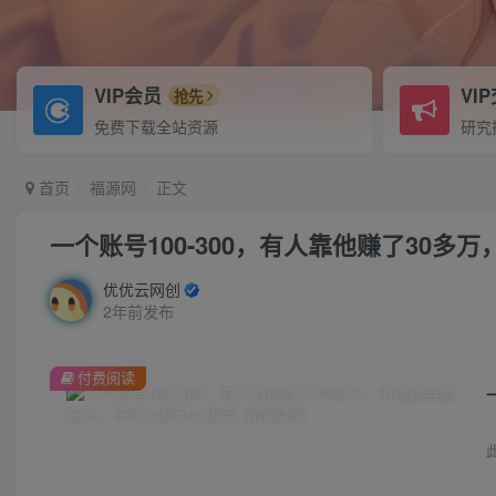
VIP会员
VI
抢先
免费下载全站资源
研究
首页
福源网
正文
一个账号100-300，有人靠他赚了30
优优云网创
2年前发布
付费阅读