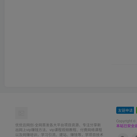
友链申请
-
Copyright ©
优优云网创-全网首发各大平台项目资源、专注分享新
本站已安全运
出网上vip赚钱方法、vip课程视频教程、付费网络课程
以及网赚培训，学习引流、建站、赚钱等，学项目技术
从这里开始！