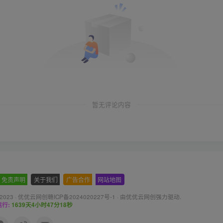
暂无评论内容
免责声明
-
关于我们
-
广告合作
-
网站地图
 2023 ·
优优云网创赣ICP备2024020227号-1
· 由
优优云网创
强力驱动.
行:
1639天4小时47分20秒