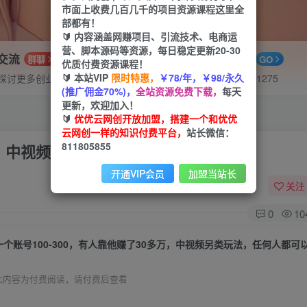
市面上收费几百几千的项目资源课程这里全
部都有！
🔰 内容涵盖网赚项目、引流技术、电商运
营、脚本源码等资源，每日稳定更新20-30
P交流
APP下载
群聊
GO
优质付费资源课程！
🔰 本站VIP
限时特惠，
￥78/年，￥98/永久
探讨更多创业项目路子。
站长V：hu91275
(推广佣金70%)，
全站资源免费下载，
每天
更新，欢迎加入！
🔰
优优云网创开放加盟，搭建一个和优优
云网创一样的知识付费平台，
站长微信：
811805855
多万，中视频另类玩法，任何人都可以做到
开通VIP会员
加盟当站长
关注
0
10
一个账号100-300，有人靠他赚了30多万，中视频另类玩法，任何人都可
此内容为付费阅读，请付费后查看