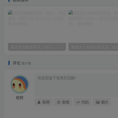
某讯游戏搬砖项目，0投入，可以挂机，轻松上手,月入3000+上不封顶
评论
抢沙发
昵称
昵称
表情
代码
图片