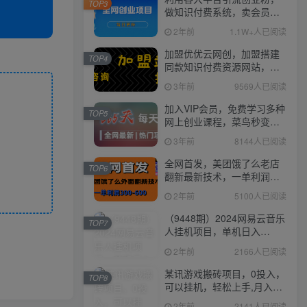
TOP3
做知识付费系统，卖会员，
卖课程，实现日入几百几千
2年前
1.1W+人已阅读
加盟优优云网创，加盟搭建
TOP4
同款知识付费资源网站，实
现长期稳定被动收入~
3年前
9569人已阅读
加入VIP会员，免费学习多种
TOP5
网上创业课程，菜鸟秒变大
神！
3年前
8144人已阅读
全网首发，美团饿了么老店
TOP6
翻新最新技术，一单利润
300-600
2年前
5100人已阅读
（9448期）2024网易云音乐
TOP7
人挂机项目，单机日入
150+，无脑月入5000+
2年前
2166人已阅读
某讯游戏搬砖项目，0投入，
TOP8
可以挂机，轻松上手,月入
3000+上不封顶
2年前
2141人已阅读