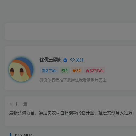
优优云网创
关注
2.7W+
0
30
3279W+
感谢你将我推下悬崖让我看清整片天空
上一篇
最新蓝海项目，通过卖农村自建别墅的设计图，轻松实现月入过万
相关推荐