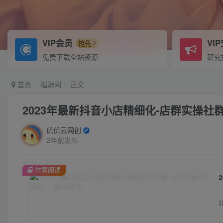
VIP会员
VI
抢先
免费下载全站资源
研究
首页
福源网
正文
2023年最新抖音小店精细化-店群实操社
优优云网创
2年前发布
付费阅读