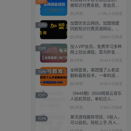
TOP3
做知识付费系统，卖会员，
卖课程，实现日入几百几千
2年前
1.1W+人已阅读
加盟优优云网创，加盟搭建
TOP4
同款知识付费资源网站，实
现长期稳定被动收入~
3年前
9569人已阅读
加入VIP会员，免费学习多种
TOP5
网上创业课程，菜鸟秒变大
神！
3年前
8144人已阅读
全网首发，美团饿了么老店
TOP6
翻新最新技术，一单利润
300-600
2年前
5100人已阅读
（9448期）2024网易云音乐
TOP7
人挂机项目，单机日入
150+，无脑月入5000+
2年前
2166人已阅读
某讯游戏搬砖项目，0投入，
TOP8
可以挂机，轻松上手,月入
3000+上不封顶
2年前
2141人已阅读