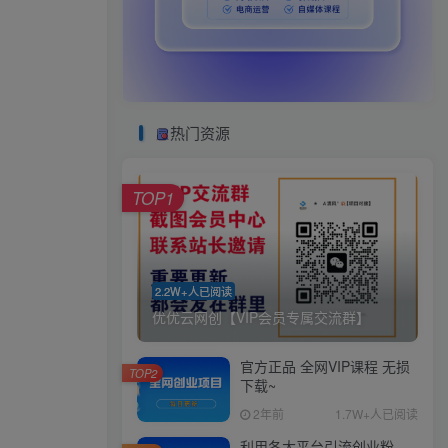
热门资源
TOP1
2.2W+人已阅读
优优云网创【VIP会员专属交流群】
官方正品 全网VIP课程 无损
TOP2
下载~
2年前
1.7W+人已阅读
利用各大平台引流创业粉，