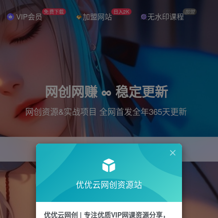
免费下载
日入2K
加盟
VIP会员
加盟网站
无水印课程
网创网赚 ∞ 稳定更新
网创资源&实战项目 全网首发全年365天更新
引流
抖音
直播
电商
剪辑
小红书
优优云网创资源站
优优云网创 | 专注优质VIP网课资源分享，