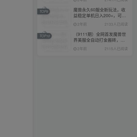
魔兽永久60服全新玩法，收
TOP9
益稳定单机日入200+，可以
多开矩阵操作。
2年前
2133人已阅读
（9111期）全网首发魔兽世
TOP10
界美服全自动打金搬砖，日
入1000+，简单好操作，保
2年前
2115人已阅读
姆级教学