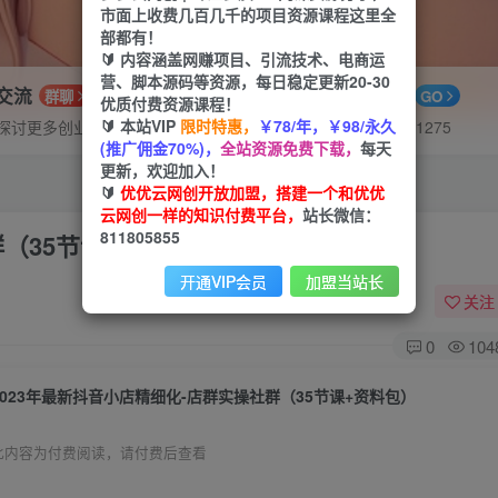
市面上收费几百几千的项目资源课程这里全
部都有！
🔰 内容涵盖网赚项目、引流技术、电商运
营、脚本源码等资源，每日稳定更新20-30
P交流
APP下载
群聊
GO
优质付费资源课程！
🔰 本站VIP
限时特惠，
￥78/年，￥98/永久
探讨更多创业项目路子。
站长V：hu91275
(推广佣金70%)，
全站资源免费下载，
每天
更新，欢迎加入！
🔰
优优云网创开放加盟，搭建一个和优优
云网创一样的知识付费平台，
站长微信：
811805855
群（35节课+资料包）
开通VIP会员
加盟当站长
关注
0
104
2023年最新抖音小店精细化-店群实操社群（35节课+资料包）
此内容为付费阅读，请付费后查看