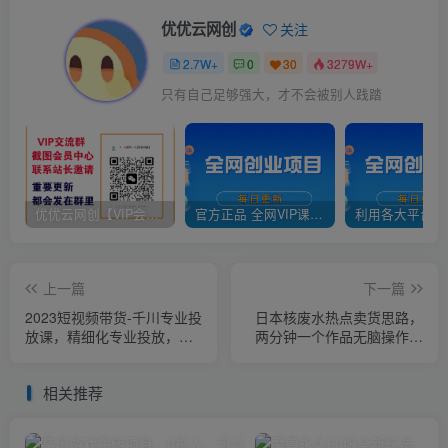
优优云网创
关注
2.7W+
0
30
3279W+
只有自己足够强大，才不会被别人践踏
优优云网创【VIP会员专属交流群】
官方正品 全网VIP课程 无损下载~
上一篇
下一篇
2023短视频带货-千川专业投
日本核废水热点卖货思路，
放课，精细化专业投放，计
两分钟一个作品无脑操作，
划纠正，提升ROI
学会思路轻松月入2w+！
相关推荐