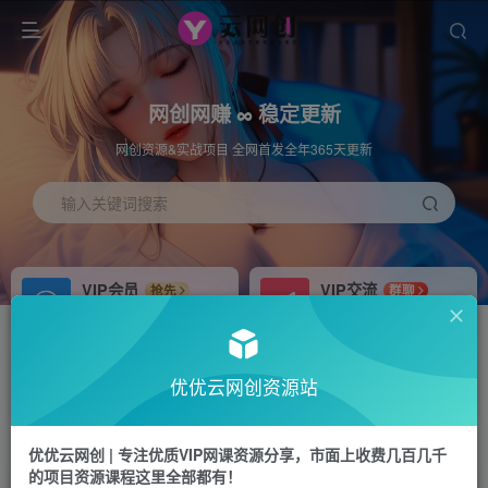
网创网赚 ∞ 稳定更新
网创资源&实战项目 全网首发全年365天更新
输入关键词搜索
VIP会员
VIP交流
抢先
群聊
免费下载全站资源
研究探讨更多创业项目路子。
APP下载
站长加盟
GO
推荐
优优云网创资源站
站长V：hu91275
搭建同款网站，自己当老板
首页
福源网
正文
优优云网创 | 专注优质VIP网课资源分享，市面上收费几百几千
的项目资源课程这里全部都有！