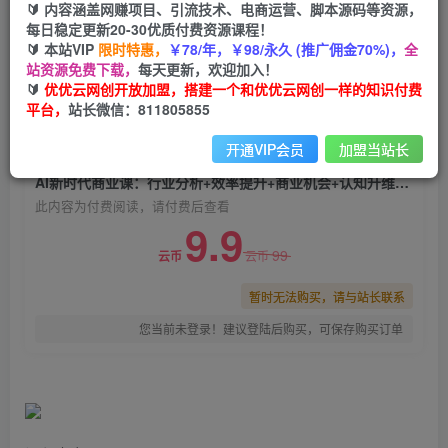
🔰 内容涵盖网赚项目、引流技术、电商运营、脚本源码等资源，
AI新时代商业课：行业分析+效率提升+商业机会
每日稳定更新20-30优质付费资源课程！
+认知升维（40节课+附件）
🔰 本站VIP
限时特惠，
￥78/年，￥98/永久 (推广佣金70%)，
全
站资源免费下载，
每天更新，欢迎加入！
优优云网创
关注
私信
🔰
优优云网创开放加盟，搭建一个和优优云网创一样的知识付费
2年前发布
平台，
站长微信：811805855
0
1646
33
开通VIP会员
加盟当站长
付费阅读
AI新时代商业课：行业分析+效率提升+商业机会+认知升维（40节课+附件）
此内容为付费阅读，请付费后查看
9.9
99
云币
云币
暂时无法购买，请与站长联系
您当前未登录！建议登陆后购买，可保存购买订单