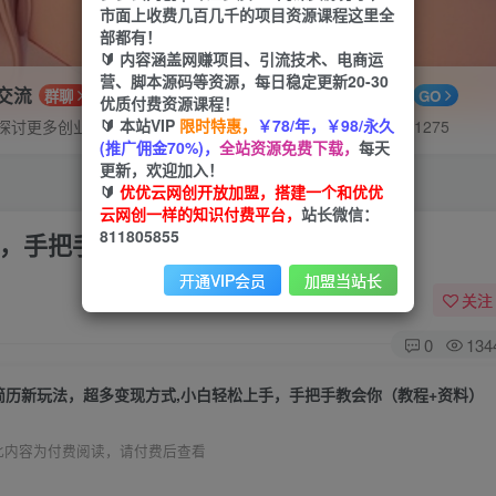
市面上收费几百几千的项目资源课程这里全
部都有！
🔰 内容涵盖网赚项目、引流技术、电商运
营、脚本源码等资源，每日稳定更新20-30
P交流
APP下载
群聊
GO
优质付费资源课程！
🔰 本站VIP
限时特惠，
￥78/年，￥98/永久
探讨更多创业项目路子。
站长V：hu91275
(推广佣金70%)，
全站资源免费下载，
每天
更新，欢迎加入！
🔰
优优云网创开放加盟，搭建一个和优优
云网创一样的知识付费平台，
站长微信：
811805855
手，手把手教会你（教程+资料）
开通VIP会员
加盟当站长
关注
0
134
简历新玩法，超多变现方式,小白轻松上手，手把手教会你（教程+资料）
此内容为付费阅读，请付费后查看