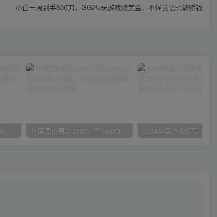
小白一周到手300刀，GG2U玩游戏赚美金，不懂英语也能赚钱
小红书特训营-第19期，帮助商家爆款升级，用小红书引流，打造淘宝爆款
外面要价高达3980甚至12980的货拉拉搬运项目，保姆式教程解析全过程