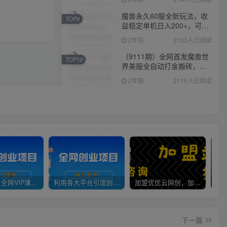
魔兽永久60服全新玩法，收
TOP9
益稳定单机日入200+，可以
多开矩阵操作。
2年前
2133人已阅读
（9111期）全网首发魔兽世
TOP10
界美服全自动打金搬砖，日
入1000+，简单好操作，保
2年前
2115人已阅读
姆级教学
官方正品 全网VIP课程 无损下载~
利用各大平台引流创业粉，做知识付费系统，卖会员，卖课程，实现日入几百几千
加盟优优云网创，加盟搭建同款知识付费资源网站，实现长期稳定被动收入~
下一篇