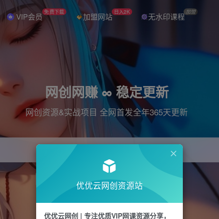
免费下载
日入2K
加盟
VIP会员
加盟网站
无水印课程
网创网赚 ∞ 稳定更新
网创资源&实战项目 全网首发全年365天更新
引流
抖音
直播
电商
剪辑
小红书
优优云网创资源站
优优云网创 | 专注优质VIP网课资源分享，