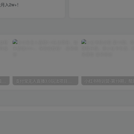
月入2w+！
魔兽永久60服全新玩法，收益稳定单机日入200+，可以多开矩阵操作。
支付宝无人直播3.0玩法项目，每天躺赚200+，保姆级教程！