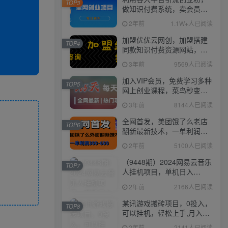
TOP3
做知识付费系统，卖会员，
卖课程，实现日入几百几千
2年前
1.1W+人已阅读
加盟优优云网创，加盟搭建
TOP4
同款知识付费资源网站，实
现长期稳定被动收入~
3年前
9569人已阅读
加入VIP会员，免费学习多种
TOP5
网上创业课程，菜鸟秒变大
神！
3年前
8144人已阅读
全网首发，美团饿了么老店
TOP6
翻新最新技术，一单利润
300-600
2年前
5100人已阅读
（9448期）2024网易云音乐
TOP7
人挂机项目，单机日入
150+，无脑月入5000+
2年前
2166人已阅读
某讯游戏搬砖项目，0投入，
TOP8
可以挂机，轻松上手,月入
3000+上不封顶
2年前
2141人已阅读