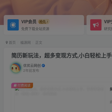
VIP会员
VI
抢先
免费下载全站资源
研究
首页
福源网
正文
简历新玩法，超多变现方式,小白轻松上
优优云网创
2年前发布
付费阅读