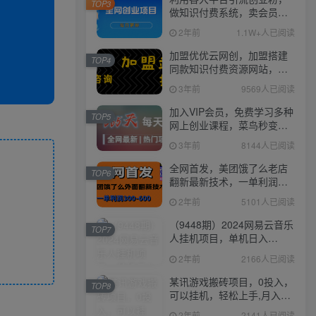
TOP3
做知识付费系统，卖会员，
卖课程，实现日入几百几千
2年前
1.1W+人已阅读
加盟优优云网创，加盟搭建
TOP4
同款知识付费资源网站，实
现长期稳定被动收入~
3年前
9569人已阅读
加入VIP会员，免费学习多种
TOP5
网上创业课程，菜鸟秒变大
神！
3年前
8144人已阅读
全网首发，美团饿了么老店
TOP6
翻新最新技术，一单利润
300-600
2年前
5101人已阅读
（9448期）2024网易云音乐
TOP7
人挂机项目，单机日入
150+，无脑月入5000+
2年前
2166人已阅读
某讯游戏搬砖项目，0投入，
TOP8
可以挂机，轻松上手,月入
3000+上不封顶
2年前
2141人已阅读