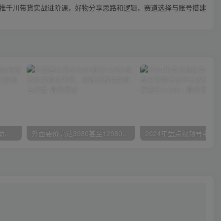
推千川带货实战进阶课，好物分享思路和逻辑，赛道选择与账号搭建
小红书特训营-第19期，帮助商家爆款升级，用小红书引流，打造淘宝爆款
外面要价高达3980甚至12980的货拉拉搬运项目，保姆式教程解析全过程