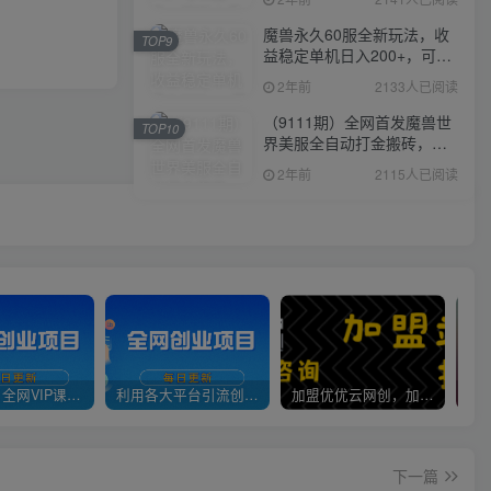
魔兽永久60服全新玩法，收
TOP9
益稳定单机日入200+，可以
多开矩阵操作。
2年前
2133人已阅读
（9111期）全网首发魔兽世
TOP10
界美服全自动打金搬砖，日
入1000+，简单好操作，保
2年前
2115人已阅读
姆级教学
官方正品 全网VIP课程 无损下载~
利用各大平台引流创业粉，做知识付费系统，卖会员，卖课程，实现日入几百几千
加盟优优云网创，加盟搭建同款知识付费资源网站，实现长期稳定被动收入~
下一篇