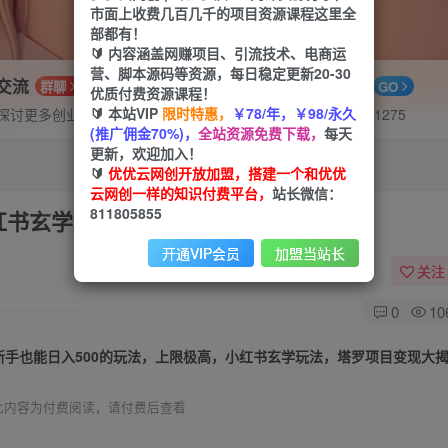
市面上收费几百几千的项目资源课程这里全
部都有！
🔰 内容涵盖网赚项目、引流技术、电商运
营、脚本源码等资源，每日稳定更新20-30
P交流
APP下载
群聊
GO
优质付费资源课程！
🔰 本站VIP
限时特惠，
￥78/年，￥98/永久
探讨更多创业项目路子。
站长V：hu91275
(推广佣金70%)，
全站资源免费下载，
每天
更新，欢迎加入！
🔰
优优云网创开放加盟，搭建一个和优优
云网创一样的知识付费平台，
站长微信：
811805855
红书玄学玩法，塔罗项目变现大揭秘！！
开通VIP会员
加盟当站长
关注
0
10
新手也能日入500的玩法，上限极高，小红书玄学玩法，塔罗项目变现大
此内容为付费阅读，请付费后查看