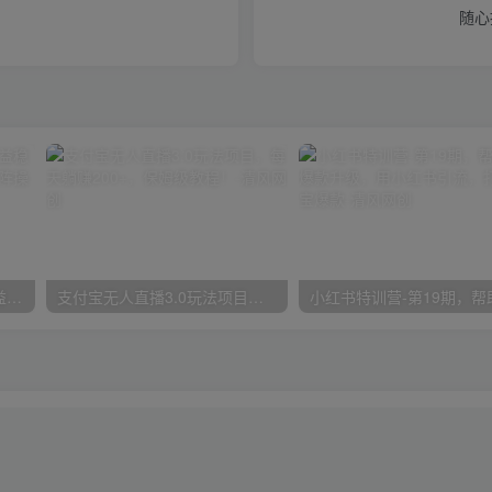
随心
魔兽永久60服全新玩法，收益稳定单机日入200+，可以多开矩阵操作。
支付宝无人直播3.0玩法项目，每天躺赚200+，保姆级教程！