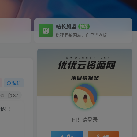
站长加盟
推荐
搭建同款网站，自己当老板
私信
64
87
揭秘！！
HI！请登录
登录
注册