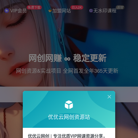
免费下载
日入2K
加盟
VIP会员
加盟网站
无水印课程
网创网赚 ∞ 稳定更新
网创资源&实战项目 全网首发全年365天更新
引流
抖音
直播
电商
剪辑
小红书
优优云网创资源站
优优云网创 | 专注优质VIP网课资源分享，