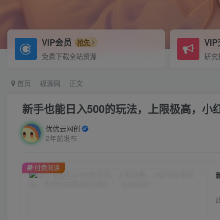
VIP会员
VI
抢先
免费下载全站资源
研究
首页
福源网
正文
新手也能日入500的玩法，上限极高，小
优优云网创
2年前发布
付费阅读