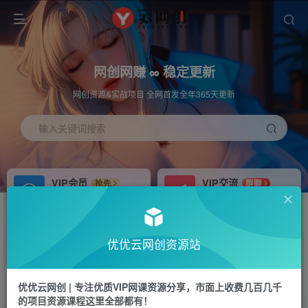
网创网赚 ∞ 稳定更新
网创资源&实战项目 全网首发全年365天更新
输入关键词搜索
VIP会员
VIP交流
抢先
群聊
免费下载全站资源
研究探讨更多创业项目路子。
APP下载
站长加盟
GO
推荐
优优云网创资源站
站长V：hu91275
搭建同款网站，自己当老板
首页
福源网
正文
优优云网创 | 专注优质VIP网课资源分享，市面上收费几百几千
的项目资源课程这里全部都有！