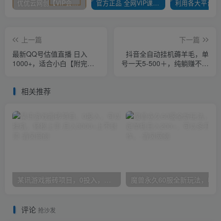
优优云网创【VIP会员专属交流群】
官方正品 全网VIP课程 无损下载~
上一篇
下一篇
最新QQ号估值直播 日入
抖音全自动挂机薅羊毛，单
1000+，适合小白【附完整
号一天5-500＋，纯躺赚不用
软件 + 视频教学】
任何操作
相关推荐
某讯游戏搬砖项目，0投入，可以挂机，轻松上手,月入3000+上不封顶
评论
抢沙发