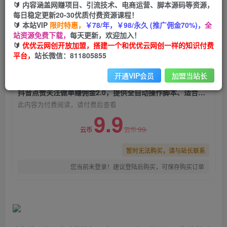
🔰 内容涵盖网赚项目、引流技术、电商运营、脚本源码等资源，
抖音点赞关注做单赚佣金2.0，提供全自动操作脚
每日稳定更新20-30优质付费资源课程！
本、适合工作室可批量
🔰 本站VIP
限时特惠，
￥78/年，￥98/永久 (推广佣金70%)，
全
站资源免费下载，
每天更新，欢迎加入！
优优云网创
关注
私信
🔰
优优云网创开放加盟，搭建一个和优优云网创一样的知识付费
2年前发布
平台，
站长微信：811805855
0
1426
52
开通VIP会员
加盟当站长
付费阅读
抖音点赞关注做单赚佣金2.0，提供全自动操作脚本、适合工作室可批量
此内容为付费阅读，请付费后查看
9.9
99
云币
云币
暂时无法购买，请与站长联系
您当前未登录！建议登陆后购买，可保存购买订单