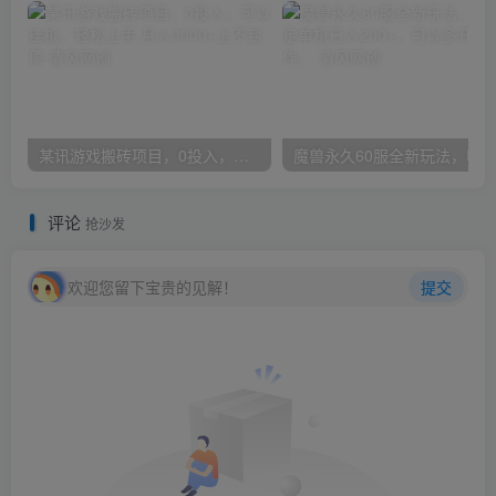
某讯游戏搬砖项目，0投入，可以挂机，轻松上手,月入3000+上不封顶
评论
抢沙发
欢迎您留下宝贵的见解！
提交