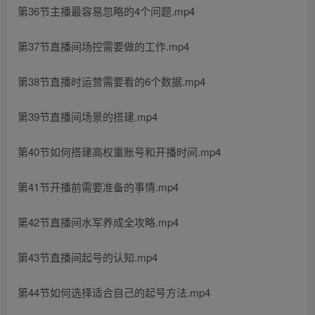
第36节主播最容易忽略的4个问题.mp4
第37节直播间场控需要做的工作.mp4
第38节直播时运营需要看的6个数据.mp4
第39节直播间场景的搭建.mp4
第40节如何搭建高权重账号和开播时间.mp4
第41节开播前需要准备的事情.mp4
第42节直播间水军养成全攻略.mp4
第43节直播间起号的认知.mp4
第44节如何选择适合自己的起号方法.mp4