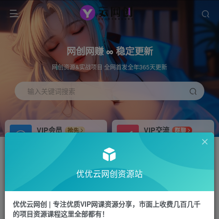
网创网赚 ∞ 稳定更新
网创资源&实战项目 全网首发全年365天更新
输入关键词搜索
VIP会员
VIP交流
抢先
群聊
免费下载全站资源
研究探讨更多创业项目路子。
APP下载
站长加盟
GO
推荐
优优云网创资源站
站长V：hu91275
搭建同款网站，自己当老板
首页
福源网
正文
优优云网创 | 专注优质VIP网课资源分享，市面上收费几百几千
的项目资源课程这里全部都有！