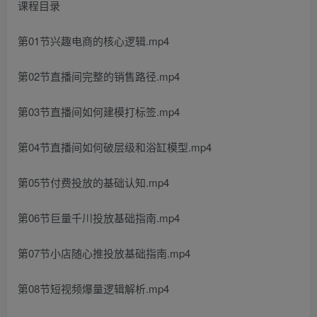
课程目录
第01节兴趣电商的核心逻辑.mp4
第02节直播间完整的销售路径.mp4
第03节直播间如何建模打标签.mp4
第04节直播间如何破层级和浴缸模型.mp4
第05节付费投放的基础认知.mp4
第06节巨量千川投放基础指南.mp4
第07节小店随心推投放基础指南.mp4
第08节短视频爆量逻辑解析.mp4