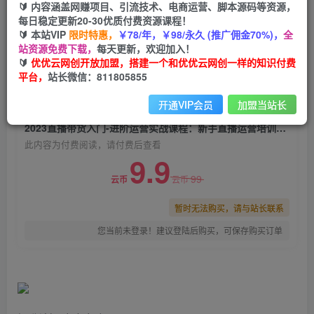
🔰 内容涵盖网赚项目、引流技术、电商运营、脚本源码等资源，
2023直播带货入门-进阶运营实战课程：新手直播
每日稳定更新20-30优质付费资源课程！
运营培训实战课
🔰 本站VIP
限时特惠，
￥78/年，￥98/永久 (推广佣金70%)，
全
站资源免费下载，
每天更新，欢迎加入！
优优云网创
关注
私信
🔰
优优云网创开放加盟，搭建一个和优优云网创一样的知识付费
2年前发布
平台，
站长微信：811805855
0
1961
124
开通VIP会员
加盟当站长
付费阅读
2023直播带货入门-进阶运营实战课程：新手直播运营培训实战课
此内容为付费阅读，请付费后查看
9.9
99
云币
云币
暂时无法购买，请与站长联系
您当前未登录！建议登陆后购买，可保存购买订单