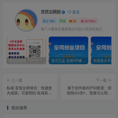
优优云网创
关注
2.7W+
0
30
3279W+
每个人都存在着那部分为别人而活的自己
优优云网创【VIP会员专属交流群】
官方正品 全网VIP课程 无损下载~
上一篇
下一篇
私域·变现业绩增长：快速放
属于创作者的IP训练营：短
大成绩，可复制的·私域系统
视频从0到1、思维与认知实
课程
操课（9节课）
相关推荐