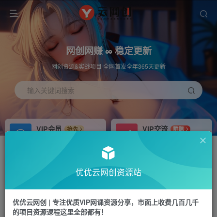
网创网赚 ∞ 稳定更新
网创资源&实战项目 全网首发全年365天更新
输入关键词搜索
VIP会员
VIP交流
抢先
群聊
免费下载全站资源
研究探讨更多创业项目路子。
APP下载
站长加盟
GO
推荐
优优云网创资源站
站长V：hu91275
搭建同款网站，自己当老板
首页
福源网
正文
优优云网创 | 专注优质VIP网课资源分享，市面上收费几百几千
的项目资源课程这里全部都有！