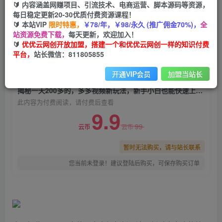
🔰 内容涵盖网赚项目、引流技术、电商运营、脚本源码等资源，
揭秘一天200多的，多多视频新玩法，新手小白也
每日稳定更新20-30优质付费资源课程！
能快速上手的操作！
🔰 本站VIP
限时特惠，
￥78/年，￥98/永久 (推广佣金70%)，
全
站资源免费下载，
每天更新，欢迎加入！
优优云网创
关注
私信
🔰
优优云网创开放加盟，搭建一个和优优云网创一样的知识付费
2年前发布
平台，
站长微信：811805855
0
1736
183
开通VIP会员
加盟当站长
付费阅读
揭秘一天200多的，多多视频新玩法，新手小白也能快速上手的操作！
此内容为付费阅读，请付费后查看
9.9
99
云币
云币
暂时无法购买，请与站长联系
您当前未登录！建议登陆后购买，可保存购买订单