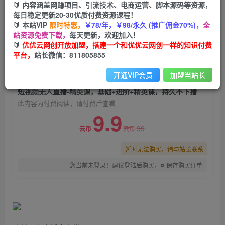
🔰 内容涵盖网赚项目、引流技术、电商运营、脚本源码等资源，
短视频无人直播-精英课，基础+进阶+精英课，持
每日稳定更新20-30优质付费资源课程！
久不下播
🔰 本站VIP
限时特惠，
￥78/年，￥98/永久 (推广佣金70%)，
全
站资源免费下载，
每天更新，欢迎加入！
优优云网创
关注
私信
🔰
优优云网创开放加盟，搭建一个和优优云网创一样的知识付费
2年前发布
平台，
站长微信：811805855
0
1493
132
开通VIP会员
加盟当站长
付费阅读
短视频无人直播-精英课，基础+进阶+精英课，持久不下播
此内容为付费阅读，请付费后查看
9.9
99
云币
云币
暂时无法购买，请与站长联系
您当前未登录！建议登陆后购买，可保存购买订单