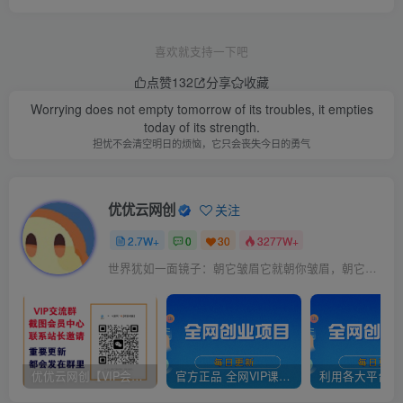
喜欢就支持一下吧
点赞
132
分享
收藏
Worrying does not empty tomorrow of its troubles, it empties
today of its strength.
担忧不会清空明日的烦恼，它只会丧失今日的勇气
优优云网创
关注
2.7W+
0
30
3277W+
世界犹如一面镜子：朝它皱眉它就朝你皱眉，朝它微笑它也吵你微笑
优优云网创【VIP会员专属交流群】
官方正品 全网VIP课程 无损下载~