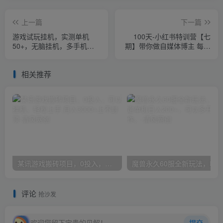
上一篇
下一篇
游戏试玩挂机，实测单机
100天-小红书特训营【七
50+，无脑挂机，多手机多
期】带你做自媒体博主 每月
微信收益可放大，长久可
多赚4位数 IP账号全指南
做。
相关推荐
某讯游戏搬砖项目，0投入，可以挂机，轻松上手,月入3000+上不封顶
评论
抢沙发
欢迎您留下宝贵的见解！
提交