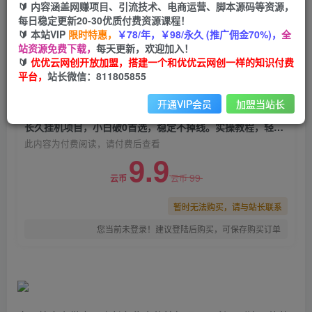
🔰 内容涵盖网赚项目、引流技术、电商运营、脚本源码等资源，
长久挂机项目，小白破0首选，稳定不掉线。实操
每日稳定更新20-30优质付费资源课程！
教程，轻松躺赚。
🔰 本站VIP
限时特惠，
￥78/年，￥98/永久 (推广佣金70%)，
全
站资源免费下载，
每天更新，欢迎加入！
优优云网创
关注
私信
🔰
优优云网创开放加盟，搭建一个和优优云网创一样的知识付费
2年前发布
平台，
站长微信：811805855
0
1411
176
开通VIP会员
加盟当站长
付费阅读
长久挂机项目，小白破0首选，稳定不掉线。实操教程，轻松躺赚。
此内容为付费阅读，请付费后查看
9.9
99
云币
云币
暂时无法购买，请与站长联系
您当前未登录！建议登陆后购买，可保存购买订单