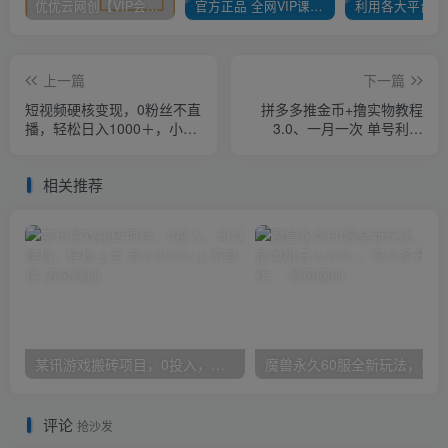
优优云网创【VIP会员专属交流群】
官方正品 全网VIP课程 无损下载~
上一篇
下一篇
短视频硬核变现，0粉丝不直
拼多多推金币+撸实物教程
播，轻松日入1000＋，小白
3.0、一月一次 单号利润
也可无脑操作
100+
相关推荐
某讯游戏搬砖项目，0投入，可以挂机，轻松上手,月入3000+上不封顶
评论
抢沙发