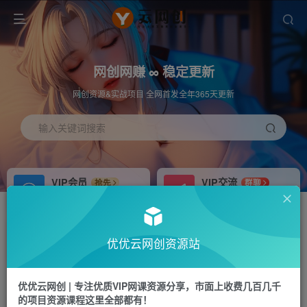
网创网赚 ∞ 稳定更新
网创资源&实战项目 全网首发全年365天更新
输入关键词搜索
VIP会员
VIP交流
抢先
群聊
免费下载全站资源
研究探讨更多创业项目路子。
APP下载
站长加盟
GO
推荐
优优云网创资源站
站长V：hu91275
搭建同款网站，自己当老板
首页
福源网
正文
优优云网创 | 专注优质VIP网课资源分享，市面上收费几百几千
的项目资源课程这里全部都有！