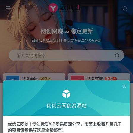
网创网赚 ∞ 稳定更新
网创资源&实战项目 全网首发全年365天更新
输入关键词搜索
VIP会员
VIP交流
抢先
群聊
免费下载全站资源
研究探讨更多创业项目路子。
APP下载
站长加盟
GO
推荐
优优云网创资源站
站长V：hu91275
搭建同款网站，自己当老板
首页
福源网
正文
优优云网创 | 专注优质VIP网课资源分享，市面上收费几百几千
的项目资源课程这里全部都有！