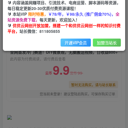
🔰 内容涵盖网赚项目、引流技术、电商运营、脚本源码等资源，
全网首发冷门赛道！DIY微景观，无脑搬运视频，
每日稳定更新20-30优质付费资源课程！
日收益800+
🔰 本站VIP
限时特惠，
￥78/年，￥98/永久 (推广佣金70%)，
全
站资源免费下载，
每天更新，欢迎加入！
优优云网创
关注
私信
🔰
优优云网创开放加盟，搭建一个和优优云网创一样的知识付费
2年前发布
平台，
站长微信：811805855
0
1659
84
开通VIP会员
加盟当站长
付费阅读
全网首发冷门赛道！DIY微景观，无脑搬运视频，日收益800+
此内容为付费阅读，请付费后查看
9.9
99
云币
云币
暂时无法购买，请与站长联系
您当前未登录！建议登陆后购买，可保存购买订单