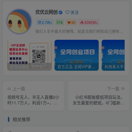
优优云网创
关注
2.7W+
0
30
3282W+
我们人生中最大的懒惰，就是当我们明知自己拥有作出选择的能力，却不去主动改变而是放任它的生活态度
优优云网创【VIP会员专属交流群】
官方正品 全网VIP课程 无损下载~
上一篇
下一篇
视频号无人、半无人直播2小
小红书膨胀壁纸项目玩法，
时11.7万人，利润1万+，不
女生最爱的壁纸，0门槛新手
需露脸，一个人在家就能赚
也可操作日入300+
钱！
相关推荐