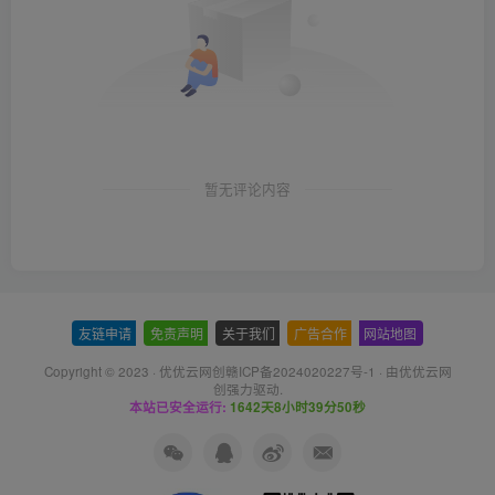
暂无评论内容
友链申请
-
免责声明
-
关于我们
-
广告合作
-
网站地图
Copyright © 2023 ·
优优云网创赣ICP备2024020227号-1
· 由
优优云网
创
强力驱动.
本站已安全运行:
1642天8小时39分51秒