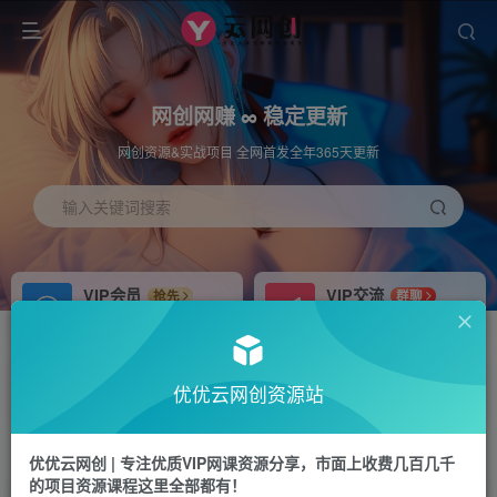
网创网赚 ∞ 稳定更新
网创资源&实战项目 全网首发全年365天更新
输入关键词搜索
VIP会员
VIP交流
抢先
群聊
免费下载全站资源
研究探讨更多创业项目路子。
APP下载
站长加盟
GO
推荐
优优云网创资源站
站长V：hu91275
搭建同款网站，自己当老板
首页
福源网
正文
优优云网创 | 专注优质VIP网课资源分享，市面上收费几百几千
的项目资源课程这里全部都有！