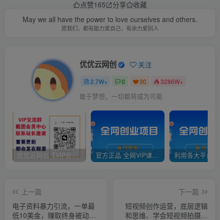
点赞
165
分享
收藏
May we all have the power to love ourselves and others.
愿我们，都有能力爱自己，有余力爱别人
优优云网创
关注
2.7W+
0
30
3286W+
敢于梦想，一切都将成为可能
优优云网创【VIP会员专属交流群】
官方正品 全网VIP课程 无损下载~
上一篇
下一篇
电子资料暴力引流，一单最
短视频创作运营，底层逻辑
低10美金，赚取终身被动收
和思维、学会短视频拍摄的