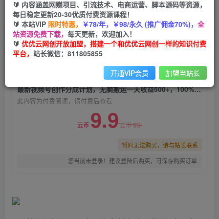
🔰 内容涵盖网赚项目、引流技术、电商运营、脚本源码等资源，
最新视频号创作分成计划，无脑搬运一天收益
每日稳定更新20-30优质付费资源课程！
500+，100%搬运过原创技巧
🔰 本站VIP
限时特惠，
￥78/年，￥98/永久 (推广佣金70%)，
全
站资源免费下载，
每天更新，欢迎加入！
优优云网创
关注
私信
🔰
优优云网创开放加盟，搭建一个和优优云网创一样的知识付费
2年前发布
平台，
站长微信：811805855
0
636
165
开通VIP会员
加盟当站长
付费阅读
最新视频号创作分成计划，无脑搬运一天收益500+，100%搬运过原创技巧
此内容为付费阅读，请付费后查看
9.9
99
云币
云币
暂时无法购买，请与站长联系
您当前未登录！建议登陆后购买，可保存购买订单