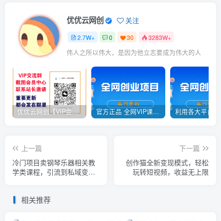
优优云网创
关注
2.7W+
0
30
3283W+
伟人之所以伟大，是因为他立志要成为伟大的人
优优云网创【VIP会员专属交流群】
官方正品 全网VIP课程 无损下载~
上一篇
下一篇
冷门项目卖钢琴乐器相关教
创作猫全新变现模式，轻松
学类课程，引流到私域变现
玩转短视频，收益无上限
轻松月入2W+
相关推荐