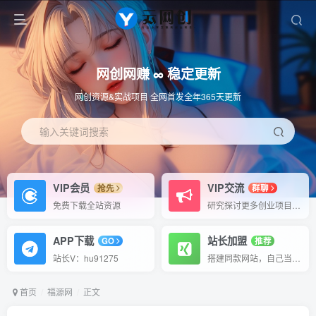
网创网赚 ∞ 稳定更新
网创资源&实战项目 全网首发全年365天更新
输入关键词搜索
VIP会员
VIP交流
抢先
群聊
免费下载全站资源
研究探讨更多创业项目路子。
APP下载
站长加盟
GO
推荐
站长V：hu91275
搭建同款网站，自己当老板
首页
福源网
正文