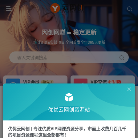
网创网赚 ∞ 稳定更新
网创资源&实战项目 全网首发全年365天更新
输入关键词搜索
VIP会员
VIP交流
抢先
群聊
免费下载全站资源
研究探讨更多创业项目路子。
APP下载
站长加盟
GO
推荐
优优云网创资源站
站长V：hu91275
搭建同款网站，自己当老板
首页
福源网
正文
优优云网创 | 专注优质VIP网课资源分享，市面上收费几百几千
的项目资源课程这里全部都有！