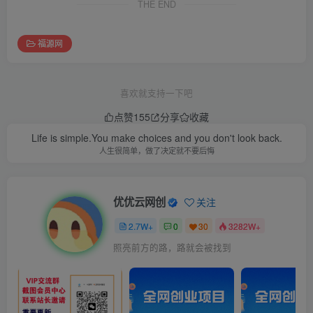
THE END
福源网
喜欢就支持一下吧
点赞
155
分享
收藏
Life is simple.You make choices and you don't look back.
人生很简单，做了决定就不要后悔
优优云网创
关注
2.7W+
0
30
3282W+
照亮前方的路，路就会被找到