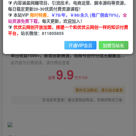
🔰 内容涵盖网赚项目、引流技术、电商运营、脚本源码等资源，
单日收益1000+，新类目新赛道，视频号创作分成
每日稳定更新20-30优质付费资源课程！
无脑搬运100%上热门
🔰 本站VIP
限时特惠，
￥78/年，￥98/永久 (推广佣金70%)，
全
站资源免费下载，
每天更新，欢迎加入！
优优云网创
关注
私信
🔰
优优云网创开放加盟，搭建一个和优优云网创一样的知识付费
2年前发布
平台，
站长微信：811805855
0
1215
155
开通VIP会员
加盟当站长
付费阅读
单日收益1000+，新类目新赛道，视频号创作分成无脑搬运100%上热门
此内容为付费阅读，请付费后查看
9.9
99
云币
云币
暂时无法购买，请与站长联系
您当前未登录！建议登陆后购买，可保存购买订单