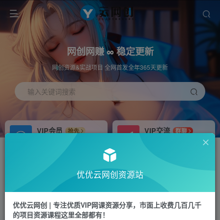
网创网赚 ∞ 稳定更新
网创资源&实战项目 全网首发全年365天更新
输入关键词搜索
VIP会员
VIP交流
抢先
群聊
免费下载全站资源
研究探讨更多创业项目路子。
APP下载
站长加盟
GO
推荐
优优云网创资源站
站长V：hu91275
搭建同款网站，自己当老板
首页
福源网
正文
优优云网创 | 专注优质VIP网课资源分享，市面上收费几百几千
的项目资源课程这里全部都有！