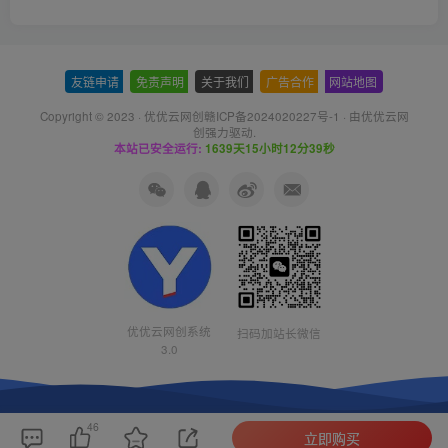
友链申请
-
免责声明
-
关于我们
-
广告合作
-
网站地图
Copyright © 2023 ·
优优云网创赣ICP备2024020227号-1
· 由
优优云网
创
强力驱动.
本站已安全运行:
1639天15小时12分39秒
优优云网创系统
扫码加站长微信
3.0
46
立即购买