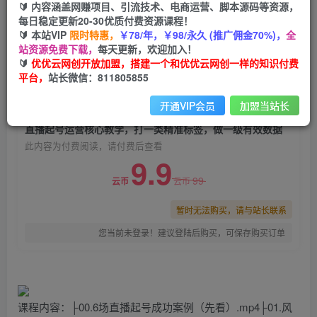
🔰 内容涵盖网赚项目、引流技术、电商运营、脚本源码等资源，
直播起号运营核心教学，打一类精准标签，做一级
每日稳定更新20-30优质付费资源课程！
有效数据
🔰 本站VIP
限时特惠，
￥78/年，￥98/永久 (推广佣金70%)，
全
站资源免费下载，
每天更新，欢迎加入！
优优云网创
关注
私信
🔰
优优云网创开放加盟，搭建一个和优优云网创一样的知识付费
2年前发布
平台，
站长微信：811805855
0
623
46
开通VIP会员
加盟当站长
付费阅读
直播起号运营核心教学，打一类精准标签，做一级有效数据
此内容为付费阅读，请付费后查看
9.9
99
云币
云币
暂时无法购买，请与站长联系
您当前未登录！建议登陆后购买，可保存购买订单
课程内容：├00.6场直播起号成功案例（先看）.mp4├01.风