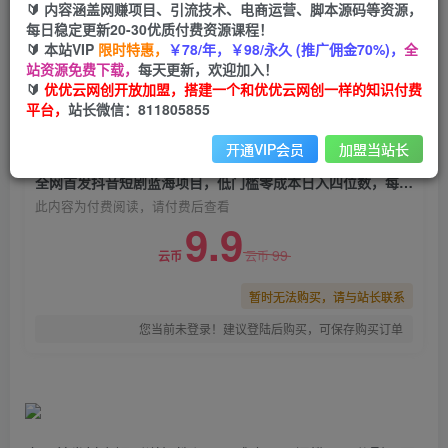
🔰 内容涵盖网赚项目、引流技术、电商运营、脚本源码等资源，
全网首发抖音短剧蓝海项目，低门槛零成本日入四
每日稳定更新20-30优质付费资源课程！
位数，每日操作半小时即可
🔰 本站VIP
限时特惠，
￥78/年，￥98/永久 (推广佣金70%)，
全
站资源免费下载，
每天更新，欢迎加入！
优优云网创
关注
私信
🔰
优优云网创开放加盟，搭建一个和优优云网创一样的知识付费
2年前发布
平台，
站长微信：811805855
0
1836
45
开通VIP会员
加盟当站长
付费阅读
全网首发抖音短剧蓝海项目，低门槛零成本日入四位数，每日操作半小时即可
此内容为付费阅读，请付费后查看
9.9
99
云币
云币
暂时无法购买，请与站长联系
您当前未登录！建议登陆后购买，可保存购买订单