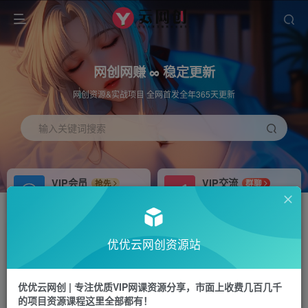
网创网赚 ∞ 稳定更新
网创资源&实战项目 全网首发全年365天更新
输入关键词搜索
VIP会员
VIP交流
抢先
群聊
免费下载全站资源
研究探讨更多创业项目路子。
APP下载
站长加盟
GO
推荐
优优云网创资源站
站长V：hu91275
搭建同款网站，自己当老板
首页
福源网
正文
优优云网创 | 专注优质VIP网课资源分享，市面上收费几百几千
的项目资源课程这里全部都有！