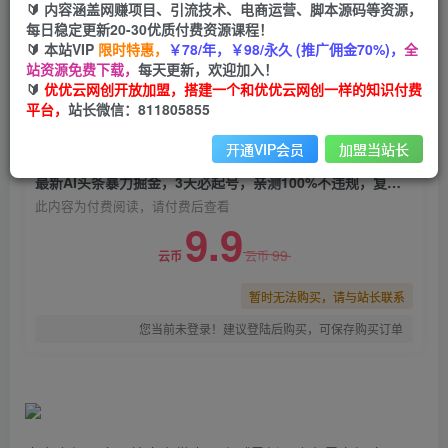
🔰 内容涵盖网赚项目、引流技术、电商运营、脚本源码等资源，
最新AI头条暴力掘金，3天必起号，亲测100%不违
每日稳定更新20-30优质付费资源课程！
规，复制粘贴月入6000＋
🔰 本站VIP
限时特惠，
￥78/年，￥98/永久 (推广佣金70%)，
全
站资源免费下载，
每天更新，欢迎加入！
优优云网创
关注
私信
🔰
优优云网创开放加盟，搭建一个和优优云网创一样的知识付费
2年前发布
平台，
站长微信：811805855
0
1063
109
开通VIP会员
加盟当站长
付费阅读
最新AI头条暴力掘金，3天必起号，亲测100%不违规，复制粘贴月入6000＋
此内容为付费阅读，请付费后查看
9.9
99
云币
云币
暂时无法购买，请与站长联系
您当前未登录！建议登陆后购买，可保存购买订单