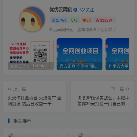
优优云网创
关注
2.7W+
0
30
3282W+
永远面向阳光，这样你就看不见阴影了
优优云网创【VIP会员专属交流群】
官方正品 全网VIP课程 无损下载~
上一篇
下一篇
火蚁卡打金项目 火爆发车 全
知识IP做课实战营，手把手
网首发 然后日收益一千+ 单
带你30天打造一门自己的课
机可开六个窗口
程
相关推荐