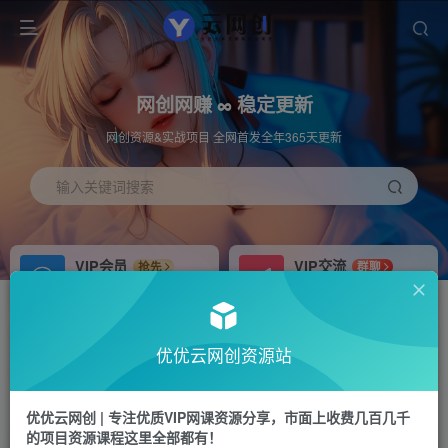
网创网赚 ∞ 稳定更新
网创资源&实战项目 全网首发全年365天更新
输入关键词搜索
VIP会员
VIP交流
抢先
群聊
免费下载全站资源
研究探讨更多创业项目路子。
APP下载
站长加盟
GO
推荐
优优云网创资源站
站长V：hu91275
搭建同款网站，自己当老板
首页
福源网
正文
优优云网创 | 专注优质VIP网课资源分享，市面上收费几百几千
的项目资源课程这里全部都有！