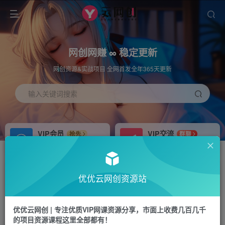
网创网赚 ∞ 稳定更新
网创资源&实战项目 全网首发全年365天更新
输入关键词搜索
VIP会员
VIP交流
抢先
群聊
免费下载全站资源
研究探讨更多创业项目路子。
APP下载
站长加盟
GO
推荐
优优云网创资源站
站长V：hu91275
搭建同款网站，自己当老板
首页
福源网
正文
优优云网创 | 专注优质VIP网课资源分享，市面上收费几百几千
的项目资源课程这里全部都有！