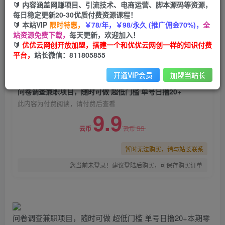
🔰 内容涵盖网赚项目、引流技术、电商运营、脚本源码等资源，
问卷调查兼职项目，随时可做 超低门槛 单号日撸
每日稳定更新20-30优质付费资源课程！
20+
🔰 本站VIP
限时特惠，
￥78/年，￥98/永久 (推广佣金70%)，
全
站资源免费下载，
每天更新，欢迎加入！
优优云网创
关注
私信
🔰
优优云网创开放加盟，搭建一个和优优云网创一样的知识付费
2年前发布
平台，
站长微信：811805855
0
553
47
开通VIP会员
加盟当站长
付费阅读
问卷调查兼职项目，随时可做 超低门槛 单号日撸20+
此内容为付费阅读，请付费后查看
9.9
99
云币
云币
暂时无法购买，请与站长联系
您当前未登录！建议登陆后购买，可保存购买订单
问卷调查兼职项目，随时可做 超低门槛 单号日撸20+本期零