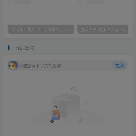
某讯游戏搬砖项目，0投入，可以挂机，轻松上手,月入3000+上不封顶
评论
抢沙发
欢迎您留下宝贵的见解！
提交