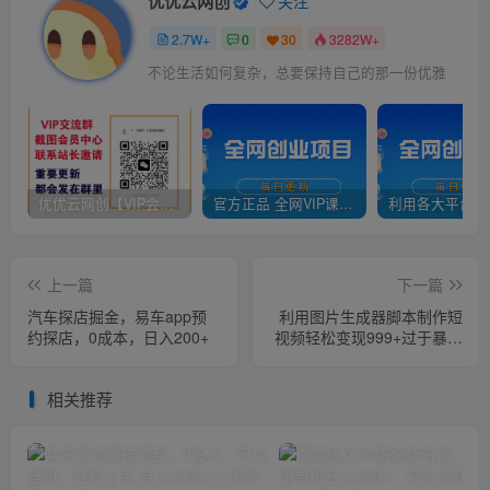
优优云网创
关注
2.7W+
0
30
3282W+
不论生活如何复杂，总要保持自己的那一份优雅
优优云网创【VIP会员专属交流群】
官方正品 全网VIP课程 无损下载~
上一篇
下一篇
汽车探店掘金，易车app预
利用图片生成器脚本制作短
约探店，0成本，日入200+
视频轻松变现999+过于暴利
请实操【全新玩法】
相关推荐