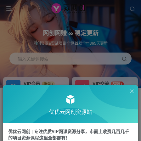
网创网赚 ∞ 稳定更新
网创资源&实战项目 全网首发全年365天更新
输入关键词搜索
VIP会员
VIP交流
抢先
群聊
免费下载全站资源
研究探讨更多创业项目路子。
APP下载
站长加盟
GO
推荐
优优云网创资源站
站长V：hu91275
搭建同款网站，自己当老板
首页
福源网
正文
优优云网创 | 专注优质VIP网课资源分享，市面上收费几百几千
的项目资源课程这里全部都有！