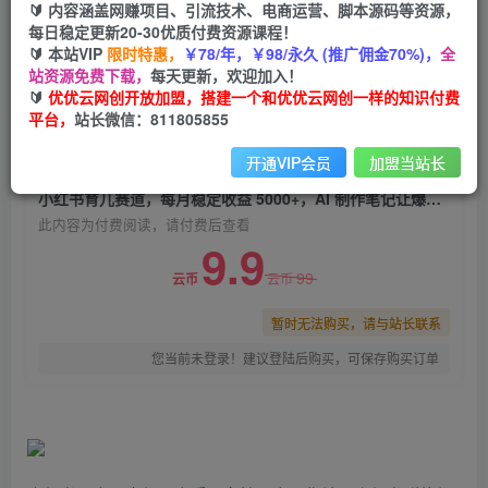
🔰 内容涵盖网赚项目、引流技术、电商运营、脚本源码等资源，
小红书育儿赛道，每月稳定收益 5000+，AI 制作
每日稳定更新20-30优质付费资源课程！
笔记让爆款笔记更加 简单
🔰 本站VIP
限时特惠，
￥78/年，￥98/永久 (推广佣金70%)，
全
站资源免费下载，
每天更新，欢迎加入！
优优云网创
关注
私信
🔰
优优云网创开放加盟，搭建一个和优优云网创一样的知识付费
2年前发布
平台，
站长微信：811805855
0
2006
162
开通VIP会员
加盟当站长
付费阅读
小红书育儿赛道，每月稳定收益 5000+，AI 制作笔记让爆款笔记更加 简单
此内容为付费阅读，请付费后查看
9.9
99
云币
云币
暂时无法购买，请与站长联系
您当前未登录！建议登陆后购买，可保存购买订单