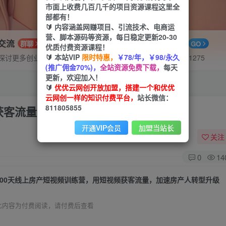
市面上收费几百几千的项目资源课程这里全
部都有！
🔰 内容涵盖网赚项目、引流技术、电商运
营、脚本源码等资源，每日稳定更新20-30
P交流
APP下载
群聊
GO
优质付费资源课程！
🔰 本站VIP
限时特惠，
￥78/年，￥98/永久
探讨更多创业项目路子。
站长V：hu91275
(推广佣金70%)，
全站资源免费下载，
每天
更新，欢迎加入！
🔰
优优云网创开放加盟，搭建一个和优优
云网创一样的知识付费平台，
站长微信：
811805855
获客流量，加速房产人转型升级
开通VIP会员
加盟当站长
关注
0
14
100天线上房产短视频训练营，用短视频获客流量，加速房产人转型升级
此内容为付费阅读，请付费后查看