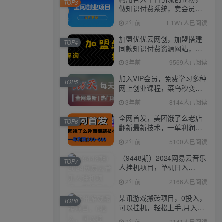
TOP3
做知识付费系统，卖会员，
卖课程，实现日入几百几千
2年前
1.1W+人已阅读
加盟优优云网创，加盟搭建
TOP4
同款知识付费资源网站，实
现长期稳定被动收入~
3年前
9569人已阅读
加入VIP会员，免费学习多种
TOP5
网上创业课程，菜鸟秒变大
神！
3年前
8144人已阅读
全网首发，美团饿了么老店
TOP6
翻新最新技术，一单利润
300-600
2年前
5100人已阅读
（9448期）2024网易云音乐
TOP7
人挂机项目，单机日入
150+，无脑月入5000+
2年前
2166人已阅读
某讯游戏搬砖项目，0投入，
TOP8
可以挂机，轻松上手,月入
3000+上不封顶
2年前
2141人已阅读