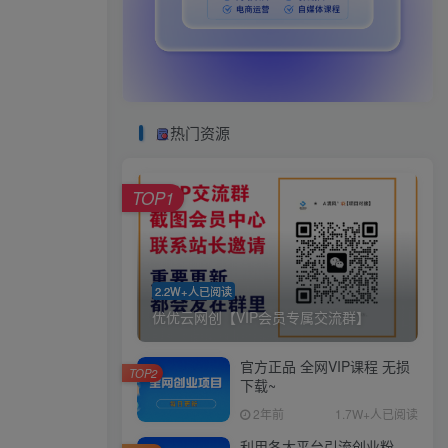
热门资源
TOP1
2.2W+人已阅读
优优云网创【VIP会员专属交流群】
官方正品 全网VIP课程 无损
TOP2
下载~
2年前
1.7W+人已阅读
利用各大平台引流创业粉，