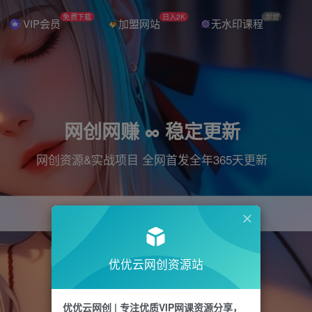
免费下载
日入2K
加盟
VIP会员
加盟网站
无水印课程
网创网赚 ∞ 稳定更新
网创资源&实战项目 全网首发全年365天更新
引流
抖音
直播
电商
剪辑
小红书
优优云网创资源站
优优云网创 | 专注优质VIP网课资源分享，