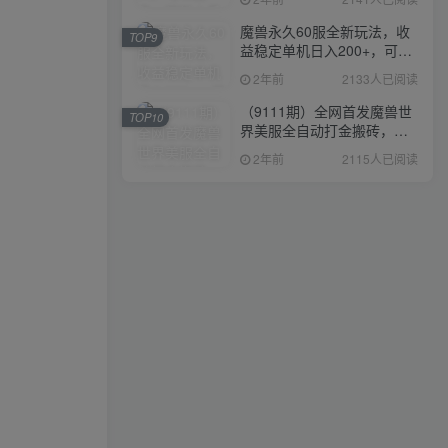
魔兽永久60服全新玩法，收
TOP9
益稳定单机日入200+，可以
多开矩阵操作。
2年前
2133人已阅读
（9111期）全网首发魔兽世
TOP10
界美服全自动打金搬砖，日
入1000+，简单好操作，保
2年前
2115人已阅读
姆级教学