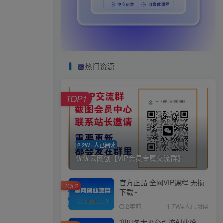
热门资源
TOP1
2.2W+人已阅读
优优云网创【VIP会员专属交流群】
官方正品 全网VIP课程 无损
TOP2
下载~
2年前
1.7W+人已阅读
利用各大平台引流创业粉，