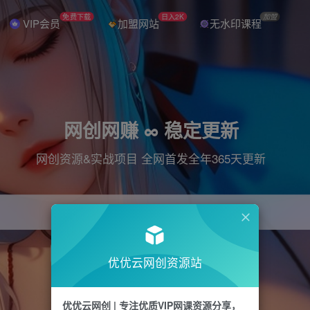
免费下载
日入2K
加盟
VIP会员
加盟网站
无水印课程
网创网赚 ∞ 稳定更新
网创资源&实战项目 全网首发全年365天更新
引流
抖音
直播
电商
剪辑
小红书
优优云网创资源站
优优云网创 | 专注优质VIP网课资源分享，