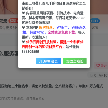
市面上收费几百几千的项目资源课程这里全
部都有！
🔰 内容涵盖网赚项目、引流技术、电商运
营、脚本源码等资源，每日稳定更新20-30
P交流
APP下载
群聊
GO
优质付费资源课程！
🔰 本站VIP
限时特惠，
￥78/年，￥98/永久
探讨更多创业项目路子。
站长V：hu91275
(推广佣金70%)，
全站资源免费下载，
每天
更新，欢迎加入！
🔰
优优云网创开放加盟，搭建一个和优优
云网创一样的知识付费平台，
站长微信：
811805855
么服务客户，年赚10万方程式
开通VIP会员
加盟当站长
关注
0
10
阿国随笔三个赚钱术，讲怎么搞流量，怎么服务客户，年赚10万方程式
此内容为付费阅读，请付费后查看