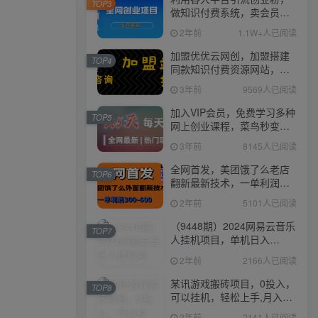
TOP3
做知识付费系统，卖会员，
卖课程，实现日入几百几千
2年前
1.1W+人已阅读
加盟优优云网创，加盟搭建
TOP4
同款知识付费资源网站，实
现长期稳定被动收入~
3年前
9569人已阅读
加入VIP会员，免费学习多种
TOP5
网上创业课程，菜鸟秒变大
神！
3年前
8145人已阅读
全网首发，美团饿了么老店
TOP6
翻新最新技术，一单利润
300-600
2年前
5101人已阅读
（9448期）2024网易云音乐
TOP7
人挂机项目，单机日入
150+，无脑月入5000+
2年前
2166人已阅读
某讯游戏搬砖项目，0投入，
TOP8
可以挂机，轻松上手,月入
3000+上不封顶
2年前
2141人已阅读