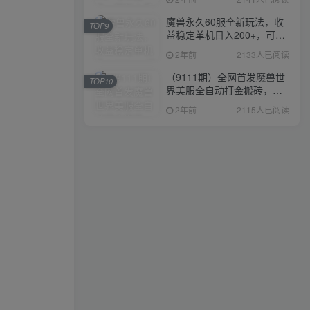
魔兽永久60服全新玩法，收
TOP9
益稳定单机日入200+，可以
多开矩阵操作。
2年前
2133人已阅读
（9111期）全网首发魔兽世
TOP10
界美服全自动打金搬砖，日
入1000+，简单好操作，保
2年前
2115人已阅读
姆级教学