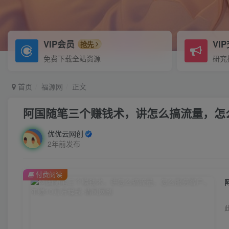
VIP会员
VI
抢先
免费下载全站资源
研究
首页
福源网
正文
阿国随笔三个赚钱术，讲怎么搞流量，怎
优优云网创
2年前发布
付费阅读