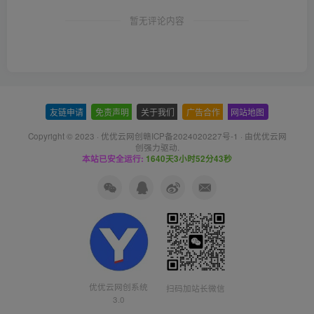
暂无评论内容
友链申请
-
免责声明
-
关于我们
-
广告合作
-
网站地图
Copyright © 2023 ·
优优云网创赣ICP备2024020227号-1
· 由
优优云网
创
强力驱动.
本站已安全运行:
1640天3小时52分43秒
优优云网创系统
扫码加站长微信
3.0