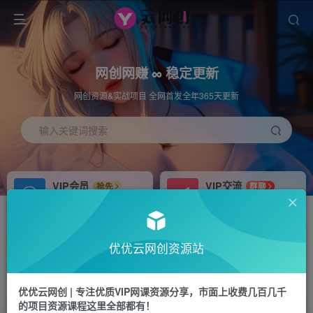
网创网赚 ∞ 稳定更新
网创资源&实战项目 全网首发全年365天更新
输入关键词搜索
VIP会员
VIP交流
抢先
群聊
免费下载全站资源
研究探讨更多创业项目路子。
APP下载
站长加盟
GO
推荐
优优云网创资源站
站长V：hu91275
搭建同款网站，自己当老板
首页
福源网
正文
优优云网创 | 专注优质VIP网课资源分享，市面上收费几百几千
的项目资源课程这里全部都有！