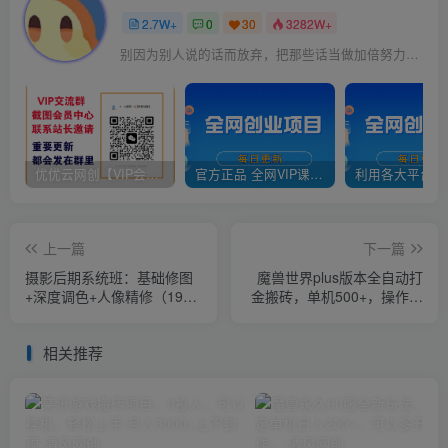
2.7W+
0
30
3282W+
别因为别人说的话而放弃，把那些话当做加倍努力的动力
优优云网创【VIP会员专属交流群】
官方正品 全网VIP课程 无损下载~
上一篇
下一篇
摄影后期系统班：基础修图
魔兽世界plus版本全自动打
+深度调色+人像精修（19节
金搬砖，单机500+，操作简
课）
单好上手。
相关推荐