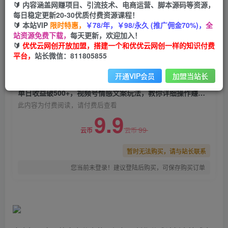
🔰 内容涵盖网赚项目、引流技术、电商运营、脚本源码等资源，
单日收益破500+，视频号情感文案玩法，教你详
每日稳定更新20-30优质付费资源课程！
细操作赚收益
🔰 本站VIP
限时特惠，
￥78/年，￥98/永久 (推广佣金70%)，
全
站资源免费下载，
每天更新，欢迎加入！
优优云网创
关注
私信
🔰
优优云网创开放加盟，搭建一个和优优云网创一样的知识付费
2年前发布
平台，
站长微信：811805855
0
814
111
开通VIP会员
加盟当站长
付费阅读
单日收益破500+，视频号情感文案玩法，教你详细操作赚收益
此内容为付费阅读，请付费后查看
9.9
99
云币
云币
暂时无法购买，请与站长联系
您当前未登录！建议登陆后购买，可保存购买订单