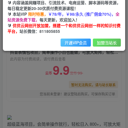
🔰 内容涵盖网赚项目、引流技术、电商运营、脚本源码等资源，
抖音表情包项目，简单操作小白也能做，可放大矩
每日稳定更新20-30优质付费资源课程！
阵，轻松日入800+，
🔰 本站VIP
限时特惠，
￥78/年，￥98/永久 (推广佣金70%)，
全
站资源免费下载，
每天更新，欢迎加入！
优优云网创
关注
私信
🔰
优优云网创开放加盟，搭建一个和优优云网创一样的知识付费
2年前发布
平台，
站长微信：811805855
0
1131
145
开通VIP会员
加盟当站长
付费阅读
抖音表情包项目，简单操作小白也能做，可放大矩阵，轻松日入800+，
此内容为付费阅读，请付费后查看
9.9
99
云币
云币
暂时无法购买，请与站长联系
您当前未登录！建议登陆后购买，可保存购买订单
超级蓝海项目，会简单操作就行，轻松日入 800+，可放大矩