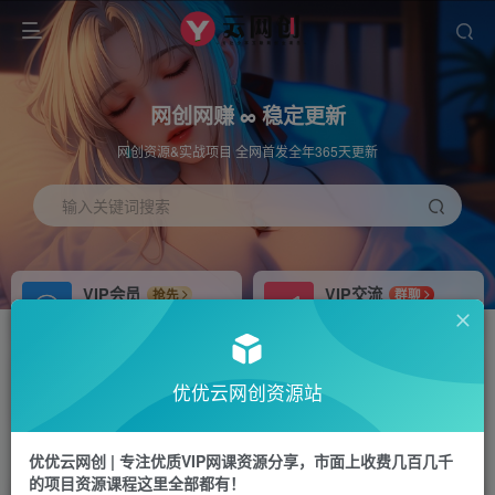
网创网赚 ∞ 稳定更新
网创资源&实战项目 全网首发全年365天更新
输入关键词搜索
VIP会员
VIP交流
抢先
群聊
免费下载全站资源
研究探讨更多创业项目路子。
APP下载
站长加盟
GO
推荐
优优云网创资源站
站长V：hu91275
搭建同款网站，自己当老板
首页
福源网
正文
优优云网创 | 专注优质VIP网课资源分享，市面上收费几百几千
的项目资源课程这里全部都有！