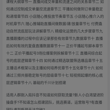
课程大纲章节一 直播间成交单量和流速之间的关系章节二 如
何通过控制成交单量控流速章节三 平播如何做到订单量稳定
和递增章节四 小店随心推投放节奏章节五 小店随心推介入的
时机章节六 随心推辅助直播间做数据/建/放量章节七 付费撬
动自然流底层玩法讲解章节八 精细化运营的几大步骤章节九
直播跟播的过程中应该记录那些有效章节九数据章节十 直播
后如何有效的复盘直播数据章节十一 正价平播起号脚本章节
十二 正价平播起号3场拉爆案例拆解章节十三 直播间综合起
号的底层逻辑章节十四 如何通过精选联盟筛选爆品章节十五
主播话术框架以及主播如何培养优章节十五化章节十六 如何
通过三频共振稳定账号的层级章节十七 短视频起爆的核心底
层逻辑章节十八 基础的千川计划搭建
适用人群刚入局抖音不知道如何获取流量?新人小白渴望进阶
操盘手?不知道怎么搭建团队，挑选赛道，运营账号?有直播
团队遇到瓶颈无法突破?