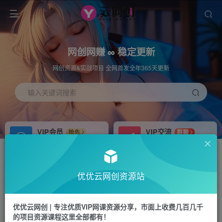
网创网赚 ∞ 稳定更新
网创资源&实战项目 全网首发全年365天更新
输入关键词搜索
VIP会员
VIP交流
抢先
群聊
免费下载全站资源
研究探讨更多创业项目路子。
APP下载
站长加盟
GO
推荐
优优云网创资源站
站长V：hu91275
搭建同款网站，自己当老板
首页
福源网
正文
优优云网创 | 专注优质VIP网课资源分享，市面上收费几百几千
的项目资源课程这里全部都有！