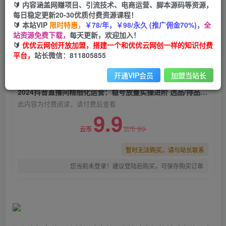
🔰 内容涵盖网赚项目、引流技术、电商运营、脚本源码等资源，
2024抖音直播间精细化运营：稳号放量实操进阶
每日稳定更新20-30优质付费资源课程！
选品/排品/起号/随心推/千川付费投放
🔰 本站VIP
限时特惠，
￥78/年，￥98/永久 (推广佣金70%)，
全
站资源免费下载，
每天更新，欢迎加入！
优优云网创
关注
私信
🔰
优优云网创开放加盟，搭建一个和优优云网创一样的知识付费
2年前发布
平台，
站长微信：811805855
0
1876
116
开通VIP会员
加盟当站长
付费阅读
2024抖音直播间精细化运营：稳号放量实操进阶 选品/排品/起号/随心推/千川付费投放
此内容为付费阅读，请付费后查看
9.9
99
云币
云币
暂时无法购买，请与站长联系
您当前未登录！建议登陆后购买，可保存购买订单