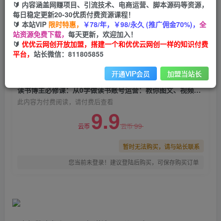
🔰 内容涵盖网赚项目、引流技术、电商运营、脚本源码等资源，
读书博主必修课：从0学做读书账号运营：教你图
每日稳定更新20-30优质付费资源课程！
文、视频、直播卖书
🔰 本站VIP
限时特惠，
￥78/年，￥98/永久 (推广佣金70%)，
全
站资源免费下载，
每天更新，欢迎加入！
优优云网创
关注
私信
🔰
优优云网创开放加盟，搭建一个和优优云网创一样的知识付费
2年前发布
平台，
站长微信：811805855
0
1937
196
开通VIP会员
加盟当站长
付费阅读
读书博主必修课：从0学做读书账号运营：教你图文、视频、直播卖书
此内容为付费阅读，请付费后查看
9.9
99
云币
云币
暂时无法购买，请与站长联系
您当前未登录！建议登陆后购买，可保存购买订单