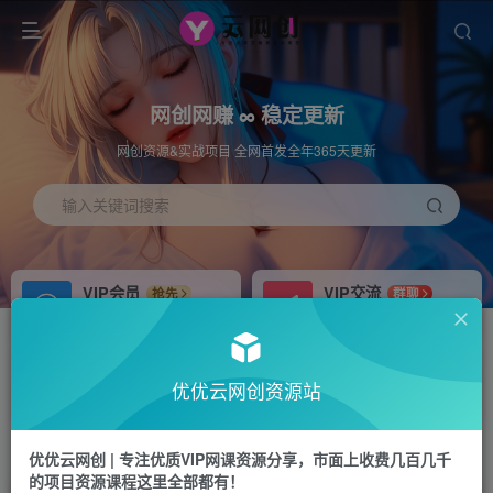
网创网赚 ∞ 稳定更新
网创资源&实战项目 全网首发全年365天更新
输入关键词搜索
VIP会员
VIP交流
抢先
群聊
免费下载全站资源
研究探讨更多创业项目路子。
APP下载
站长加盟
GO
推荐
优优云网创资源站
站长V：hu91275
搭建同款网站，自己当老板
首页
福源网
正文
优优云网创 | 专注优质VIP网课资源分享，市面上收费几百几千
的项目资源课程这里全部都有！