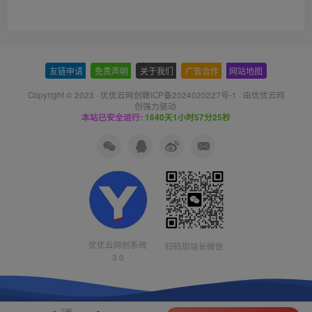
友链申请
-
免责声明
-
关于我们
-
广告合作
-
网站地图
Copyright © 2023 ·
优优云网创赣ICP备2024020227号-1
· 由
优优云网
创
强力驱动.
本站已安全运行:
1640天1小时57分25秒
优优云网创系统
扫码加站长微信
3.0
196