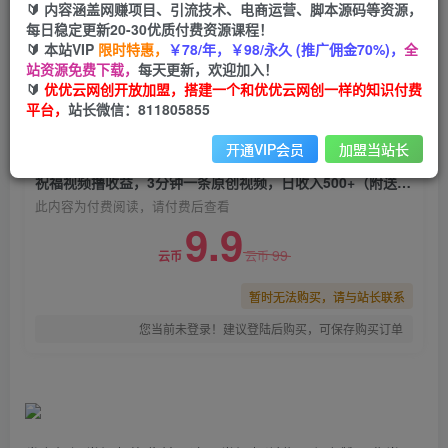
🔰 内容涵盖网赚项目、引流技术、电商运营、脚本源码等资源，
祝福视频撸收益，3分钟一条原创视频，日收入
每日稳定更新20-30优质付费资源课程！
500+（附送素材）
🔰 本站VIP
限时特惠，
￥78/年，￥98/永久 (推广佣金70%)，
全
站资源免费下载，
每天更新，欢迎加入！
优优云网创
关注
私信
🔰
优优云网创开放加盟，搭建一个和优优云网创一样的知识付费
2年前发布
平台，
站长微信：811805855
0
1048
68
开通VIP会员
加盟当站长
付费阅读
祝福视频撸收益，3分钟一条原创视频，日收入500+（附送素材）
此内容为付费阅读，请付费后查看
9.9
99
云币
云币
暂时无法购买，请与站长联系
您当前未登录！建议登陆后购买，可保存购买订单