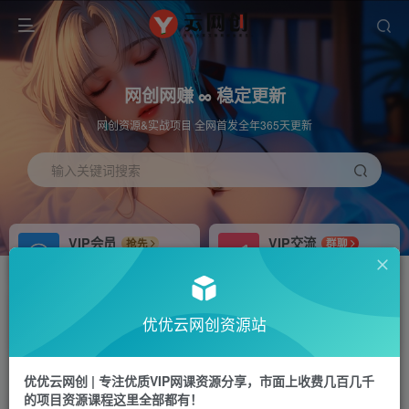
网创网赚 ∞ 稳定更新
网创资源&实战项目 全网首发全年365天更新
输入关键词搜索
VIP会员
VIP交流
抢先
群聊
免费下载全站资源
研究探讨更多创业项目路子。
APP下载
站长加盟
GO
推荐
优优云网创资源站
站长V：hu91275
搭建同款网站，自己当老板
首页
福源网
正文
优优云网创 | 专注优质VIP网课资源分享，市面上收费几百几千
的项目资源课程这里全部都有！