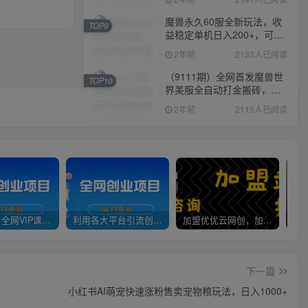
魔兽永久60服全新玩法，收
TOP9
益稳定单机日入200+，可以
多开矩阵操作。
2年前
2133人已阅读
（9111期）全网首发魔兽世
TOP10
界美服全自动打金搬砖，日
入1000+，简单好操作，保
2年前
2115人已阅读
姆级教学
官方正品 全网VIP课程 无损下载~
利用各大平台引流创业粉，做知识付费系统，卖会员，卖课程，实现日入几百几千
加盟优优云网创，加盟搭建同款知识付费资源网站，实现长期稳定被动收入~
下一篇
小红书AI萌宠快速涨粉售卖宠物粮玩法，日入1000+