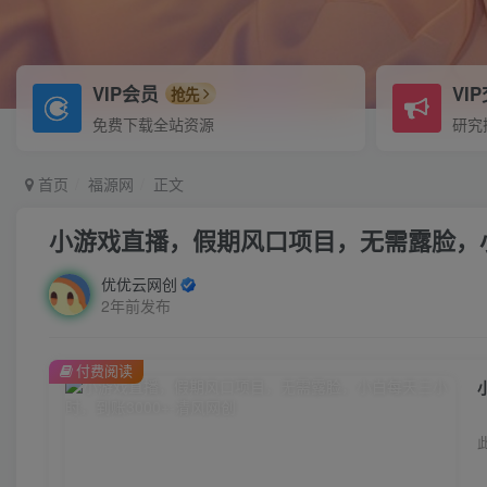
VIP会员
VI
抢先
免费下载全站资源
研究
首页
福源网
正文
小游戏直播，假期风口项目，无需露脸，小
优优云网创
2年前发布
付费阅读