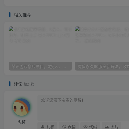
相关推荐
某讯游戏搬砖项目，0投入，可以挂机，轻松上手,月入3000+上不封顶
评论
抢沙发
昵称
昵称
表情
代码
图片