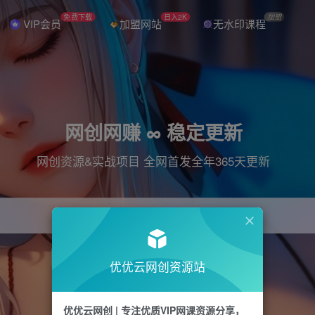
免费下载
日入2K
加盟
VIP会员
加盟网站
无水印课程
网创网赚 ∞ 稳定更新
网创资源&实战项目 全网首发全年365天更新
引流
抖音
直播
电商
剪辑
小红书
优优云网创资源站
优优云网创 | 专注优质VIP网课资源分享，