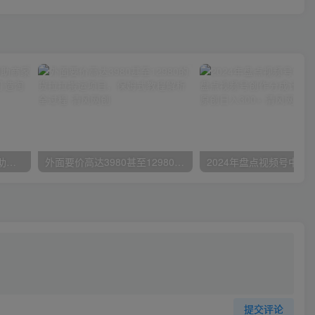
小红书特训营-第19期，帮助商家爆款升级，用小红书引流，打造淘宝爆款
外面要价高达3980甚至12980的货拉拉搬运项目，保姆式教程解析全过程
提交评论