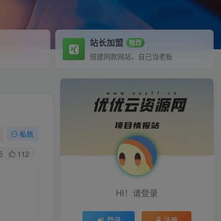
站长加盟
推荐
搭建同款网站，自己当老板
私信
5
112
HI！请登录
登录
注册