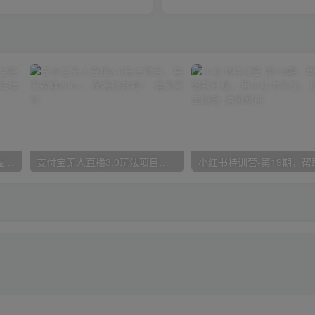
魔兽永久60服全新玩法，收益稳定单机日入200+，可以多开矩阵操作。
支付宝无人直播3.0玩法项目，每天躺赚200+，保姆级教程！