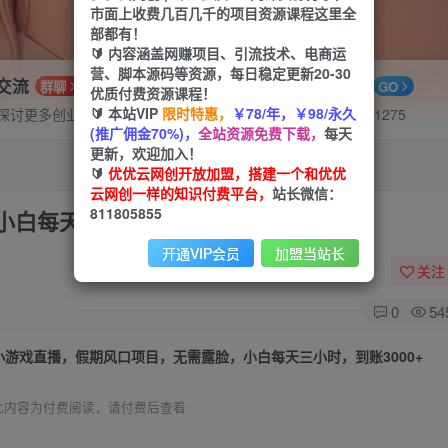
市面上收费几百几千的项目资源课程这里全
部都有！
🔰 内容涵盖网赚项目、引流技术、电商运
营、脚本源码等资源，每日稳定更新20-30
P交流
APP下载
群聊
GO
优质付费资源课程！
🔰 本站VIP
限时特惠，
￥78/年，￥98/永久
探讨更多创业项目路子。
站长V：hu91275
(推广佣金70%)，
全站资源免费下载，
每天
更新，欢迎加入！
🔰
优优云网创开放加盟，搭建一个和优优
云网创一样的知识付费平台，
站长微信：
811805855
白每天三小时，到账3000+
开通VIP会员
加盟当站长
关注
0
54
小游戏直播，假期风口项目，无需露脸，小白每天三小时，到账3000+
此内容为付费阅读，请付费后查看