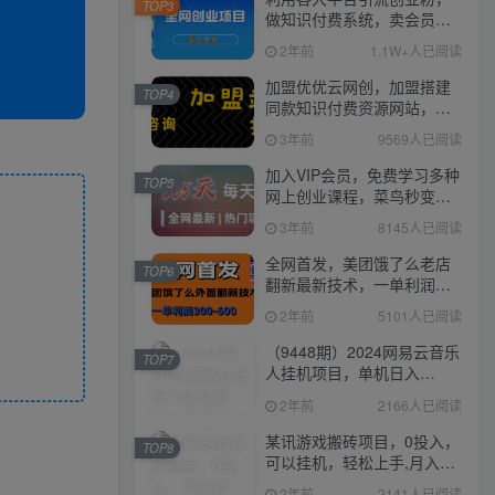
TOP3
做知识付费系统，卖会员，
卖课程，实现日入几百几千
2年前
1.1W+人已阅读
加盟优优云网创，加盟搭建
TOP4
同款知识付费资源网站，实
现长期稳定被动收入~
3年前
9569人已阅读
加入VIP会员，免费学习多种
TOP5
网上创业课程，菜鸟秒变大
神！
3年前
8145人已阅读
全网首发，美团饿了么老店
TOP6
翻新最新技术，一单利润
300-600
2年前
5101人已阅读
（9448期）2024网易云音乐
TOP7
人挂机项目，单机日入
150+，无脑月入5000+
2年前
2166人已阅读
某讯游戏搬砖项目，0投入，
TOP8
可以挂机，轻松上手,月入
3000+上不封顶
2年前
2141人已阅读