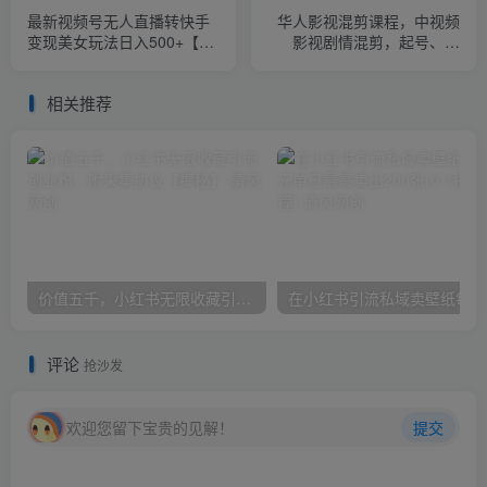
最新视频号无人直播转快手
华人影视混剪课程，中视频
变现美女玩法日入500+【教
影视剧情混剪，起号、养
程+素材】
号、快速热门
相关推荐
价值五千，小红书无限收藏引流创业粉，附采集协议【揭秘】
在小
评论
抢沙发
欢迎您留下宝贵的见解！
提交