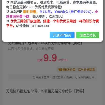
🔰 内容涵盖网赚项目、引流技术、电商运营、脚本源码等资源，
无限接码撸红包单号0.75项目无偿分享给你【揭
每日稳定更新20-30优质付费资源课程！
秘】
🔰 本站VIP
限时特惠，
￥78/年，￥98/永久 (推广佣金70%)，
全
站资源免费下载，
每天更新，欢迎加入！
优优云网创
关注
私信
🔰
优优云网创开放加盟，搭建一个和优优云网创一样的知识付费
2年前发布
平台，
站长微信：811805855
0
2042
100
开通VIP会员
加盟当站长
付费阅读
无限接码撸红包单号0.75项目无偿分享给你【揭秘】
此内容为付费阅读，请付费后查看
9.9
99
云币
云币
暂时无法购买，请与站长联系
您当前未登录！建议登陆后购买，可保存购买订单
无限接码撸红包单号0.75项目无偿分享给你【揭秘】