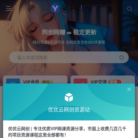
网创网赚 ∞ 稳定更新
网创资源&实战项目 全网首发全年365天更新
输入关键词搜索
VIP会员
VIP交流
抢先
群聊
免费下载全站资源
研究探讨更多创业项目路子。
APP下载
站长加盟
GO
推荐
优优云网创资源站
站长V：hu91275
搭建同款网站，自己当老板
首页
冒泡网
正文
优优云网创 | 专注优质VIP网课资源分享，市面上收费几百几千
的项目资源课程这里全部都有！