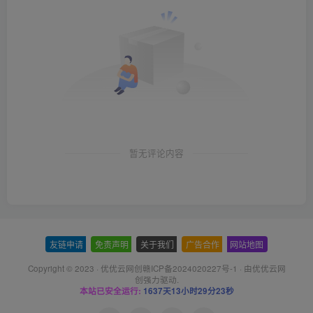
暂无评论内容
友链申请
-
免责声明
-
关于我们
-
广告合作
-
网站地图
Copyright © 2023 ·
优优云网创赣ICP备2024020227号-1
· 由
优优云网
创
强力驱动.
本站已安全运行:
1637天13小时29分24秒