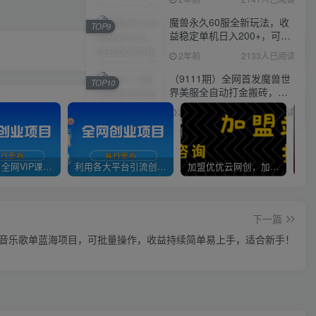
魔兽永久60服全新玩法，收
TOP9
益稳定单机日入200+，可以
多开矩阵操作。
2年前
2133人已阅读
（9111期）全网首发魔兽世
TOP10
界美服全自动打金搬砖，日
入1000+，简单好操作，保
2年前
2115人已阅读
姆级教学
官方正品 全网VIP课程 无损下载~
利用各大平台引流创业粉，做知识付费系统，卖会员，卖课程，实现日入几百几千
加盟优优云网创，加盟搭建同款知识付费资源网站，实现长期稳定被动收入~
下一篇
音乐歌单蓝海项目，可批量操作，收益持续简单易上手，适合新手！