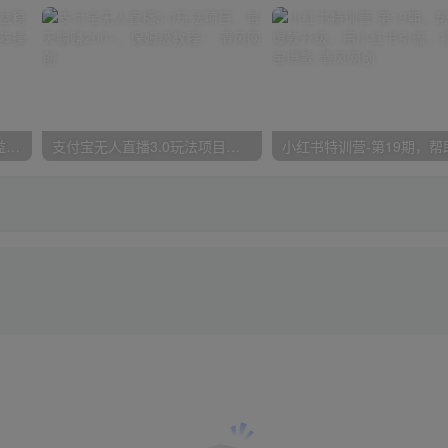
魔兽永久60服全新玩法，收益稳定单机日入200+，可以多开矩阵操作。
支付宝无人直播3.0玩法项目，每天躺赚200+，保姆级教程！