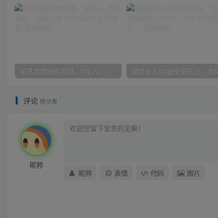
某讯游戏搬砖项目，0投入，可以挂机，轻松上手,月入3000+上不封顶
评论
抢沙发
昵称
昵称
表情
代码
图片