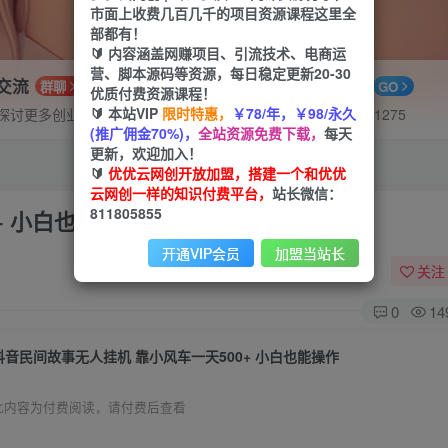
市面上收费几百几千的项目资源课程这里全
部都有！
🔰 内容涵盖网赚项目、引流技术、电商运
营、脚本源码等资源，每日稳定更新20-30
P交流
APP下载
群聊
GO
优质付费资源课程！
🔰 本站VIP
限时特惠，
￥78/年，￥98/永久
探讨更多创业项目路子。
站长V：hu91275
(推广佣金70%)，
全站资源免费下载，
每天
更新，欢迎加入！
🔰
优优云网创开放加盟，搭建一个和优优
云网创一样的知识付费平台，
站长微信：
811805855
+ 小白也能操作
开通VIP会员
加盟当站长
关注
0
14
抖音民间故事无人挂机 靠小风车一天500+ 小白也能操作
此内容为付费阅读，请付费后查看