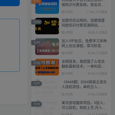
TOP3
做知识付费系统，卖会员，
卖课程，实现日入几百几千
2年前
1.1W+人已阅读
加盟优优云网创，加盟搭建
TOP4
同款知识付费资源网站，实
现长期稳定被动收入~
3年前
9569人已阅读
加入VIP会员，免费学习多种
TOP5
网上创业课程，菜鸟秒变大
神！
3年前
8144人已阅读
全网首发，美团饿了么老店
TOP6
翻新最新技术，一单利润
300-600
2年前
5100人已阅读
（9448期）2024网易云音乐
TOP7
人挂机项目，单机日入
150+，无脑月入5000+
2年前
2166人已阅读
某讯游戏搬砖项目，0投入，
TOP8
可以挂机，轻松上手,月入
3000+上不封顶
2年前
2141人已阅读