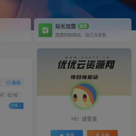
站长加盟
推荐
搭建同款网站，自己当老板
私信
97
92
已售 1
HI！请登录
登录
注册