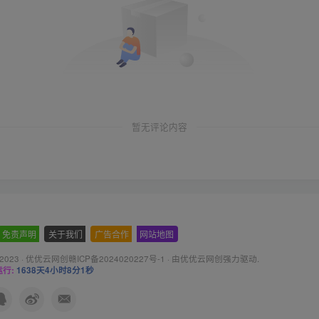
暂无评论内容
免责声明
-
关于我们
-
广告合作
-
网站地图
 2023 ·
优优云网创赣ICP备2024020227号-1
· 由
优优云网创
强力驱动.
行:
1638天4小时8分2秒