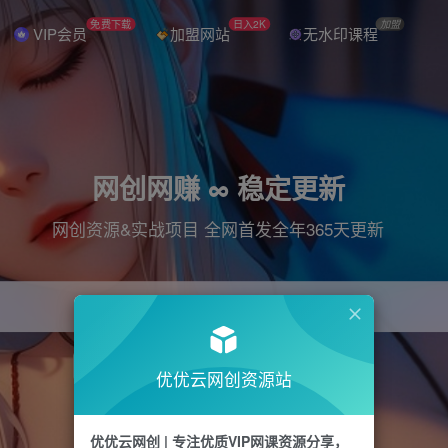
免费下载
日入2K
加盟
VIP会员
加盟网站
无水印课程
网创网赚 ∞ 稳定更新
网创资源&实战项目 全网首发全年365天更新
引流
抖音
直播
电商
剪辑
小红书
优优云网创资源站
优优云网创 | 专注优质VIP网课资源分享，