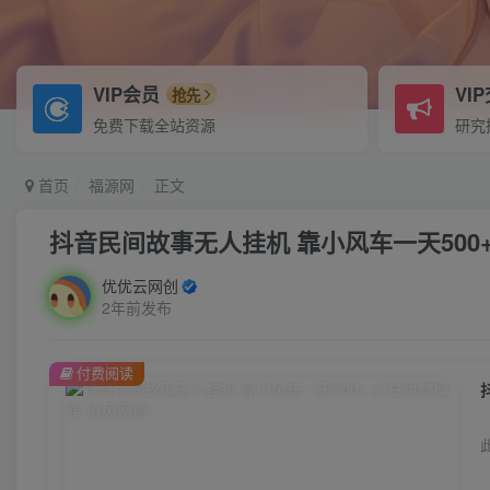
VIP会员
VI
抢先
免费下载全站资源
研究
首页
福源网
正文
抖音民间故事无人挂机 靠小风车一天500
优优云网创
2年前发布
付费阅读