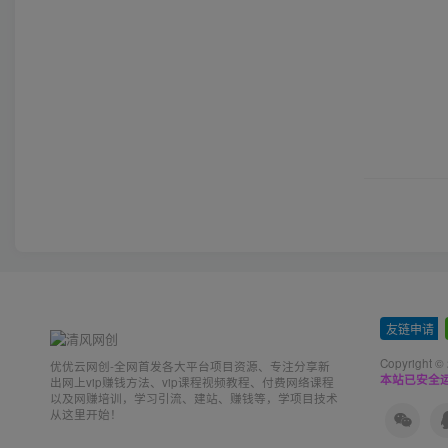
友链申请
-
Copyright ©
优优云网创-全网首发各大平台项目资源、专注分享新
本站已安全运
出网上vip赚钱方法、vip课程视频教程、付费网络课程
以及网赚培训，学习引流、建站、赚钱等，学项目技术
从这里开始！