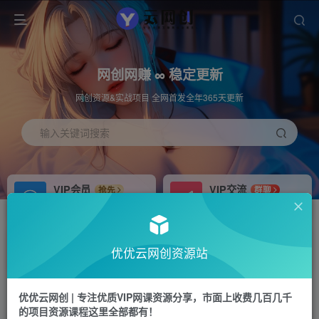
网创网赚 ∞ 稳定更新
网创资源&实战项目 全网首发全年365天更新
输入关键词搜索
VIP会员
VIP交流
抢先
群聊
免费下载全站资源
研究探讨更多创业项目路子。
APP下载
站长加盟
GO
推荐
优优云网创资源站
站长V：hu91275
搭建同款网站，自己当老板
首页
福源网
正文
优优云网创 | 专注优质VIP网课资源分享，市面上收费几百几千
的项目资源课程这里全部都有！