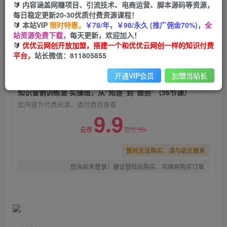
🔰 内容涵盖网赚项目、引流技术、电商运营、脚本源码等资源，
知识营销训练营·实操班，从“知道”到“做到”（36
每日稳定更新20-30优质付费资源课程！
节课）
🔰 本站VIP
限时特惠，
￥78/年，￥98/永久 (推广佣金70%)，
全
站资源免费下载，
每天更新，欢迎加入！
优优云网创
关注
私信
🔰
优优云网创开放加盟，搭建一个和优优云网创一样的知识付费
2年前发布
平台，
站长微信：811805855
0
736
56
开通VIP会员
加盟当站长
付费阅读
知识营销训练营·实操班，从“知道”到“做到”（36节课）
此内容为付费阅读，请付费后查看
9.9
99
云币
云币
暂时无法购买，请与站长联系
您当前未登录！建议登陆后购买，可保存购买订单