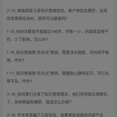
|1-14_毎每周发几条知识营销短信，客户体验会更好，出现
突发营销任务时，频率可以提高吗?
1-15_955XX群发不能超过140字，字数一少，内容就显得干
巴，少了韵味，怎么办?
1-16_知识营销是“农夫式”营销，需要浇水施肥，可时间不够
用，咋办?
1-17_知识营销是“农夫式”营销，需要耐心静待花开，可行长
等不及，咋办?
|1-18_给同事们分享了知识营销理念，他们觉得我太理想化
了，各种质疑和嘲笑，我该怎么办呢?
|1-19_辛辛苦苦编了几条短信，结果审批说我的内容不合