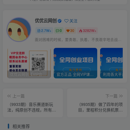
优优云网创
关注
2.7W+
0
30
3282W+
面对困难的时候，要勇敢、执着、不畏艰辛地去战胜它
优优云网创【VIP会员专属交流群】
官方正品 全网VIP课程 无损下载~
上一篇
下一篇
（9933期）音乐赛道新玩
（9935期）做了四年的项
法，纯原创不违规，所有平
目，里程积分兑换机票售
台均可发布 略微有点门槛，
卖，纯手机操作，小白兼
但与收…
职….
相关推荐