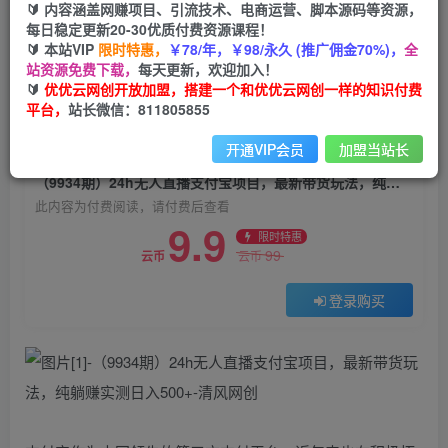
🔰 内容涵盖网赚项目、引流技术、电商运营、脚本源码等资源，
（9934期）24h无人直播支付宝项目，最新带货玩
每日稳定更新20-30优质付费资源课程！
法，纯躺赚实测日入500+
🔰 本站VIP
限时特惠，
￥78/年，￥98/永久 (推广佣金70%)，
全
站资源免费下载，
每天更新，欢迎加入！
优优云网创
关注
私信
🔰
优优云网创开放加盟，搭建一个和优优云网创一样的知识付费
2年前更新
平台，
站长微信：811805855
0
2074
102
开通VIP会员
加盟当站长
付费阅读
（9934期）24h无人直播支付宝项目，最新带货玩法，纯躺赚实测日入500+
此内容为付费阅读，请付费后查看
9.9
限时特惠
99
云币
云币
登录购买