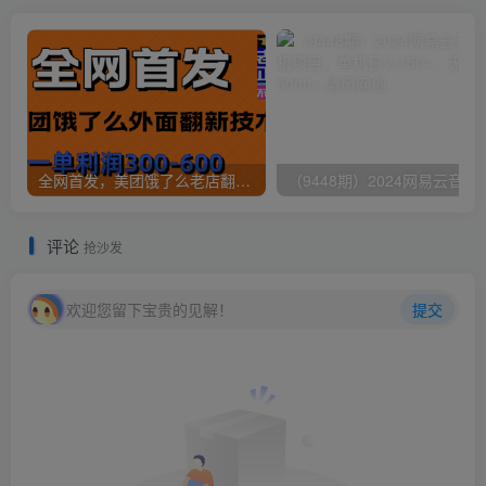
全网首发，美团饿了么老店翻新最新技术，一单利润300-600
（9448期）2024网易云音乐人挂机项
评论
抢沙发
欢迎您留下宝贵的见解！
提交