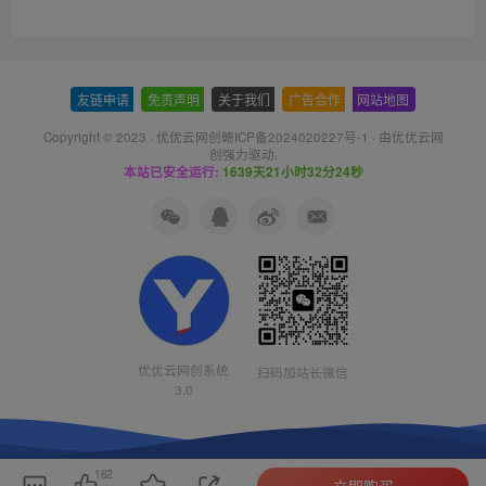
友链申请
-
免责声明
-
关于我们
-
广告合作
-
网站地图
Copyright © 2023 ·
优优云网创赣ICP备2024020227号-1
· 由
优优云网
创
强力驱动.
本站已安全运行:
1639天21小时32分25秒
优优云网创系统
扫码加站长微信
3.0
162
立即购买