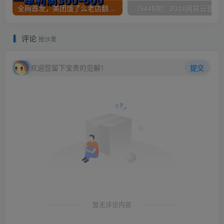
全网首发，美团饿了么老店翻新最新技术，一单利润300-600
（9448期）2024网易云音乐人挂机项
评论
抢沙发
欢迎您留下宝贵的见解！
提交
暂无评论内容