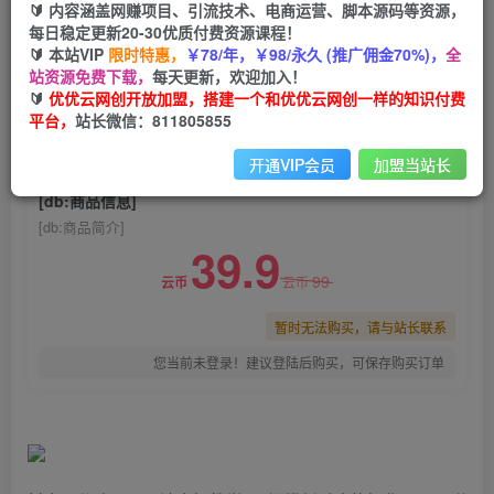
🔰 内容涵盖网赚项目、引流技术、电商运营、脚本源码等资源，
抖音一分购项目玩法实操教学，0门槛新手也能操
每日稳定更新20-30优质付费资源课程！
作，一天赚几百上千
🔰 本站VIP
限时特惠，
￥78/年，￥98/永久 (推广佣金70%)，
全
站资源免费下载，
每天更新，欢迎加入！
优优云网创
关注
私信
🔰
优优云网创开放加盟，搭建一个和优优云网创一样的知识付费
2年前发布
平台，
站长微信：811805855
0
1034
162
开通VIP会员
加盟当站长
付费阅读
已售 91
[db:商品信息]
[db:商品简介]
39.9
99
云币
云币
暂时无法购买，请与站长联系
您当前未登录！建议登陆后购买，可保存购买订单