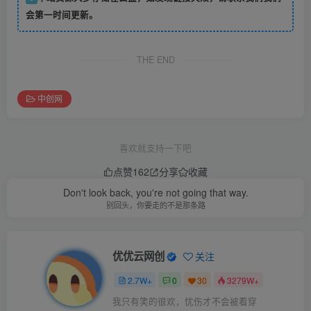
会第一时间更新。
THE END
中创网
喜欢就支持一下吧
点赞
162
分享
收藏
Don't look back, you're not going that way.
别回头，你要走的不是那条路
优优云网创
关注
2.7W+
0
30
3279W+
我只有笑的很欢，忧伤才不会被看穿