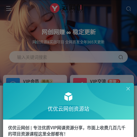
网创网赚 ∞ 稳定更新
网创资源&实战项目 全网首发全年365天更新
输入关键词搜索
VIP会员
VIP交流
抢先
群聊
免费下载全站资源
研究探讨更多创业项目路子。
APP下载
站长加盟
GO
推荐
优优云网创资源站
站长V：hu91275
搭建同款网站，自己当老板
首页
中创网
正文
优优云网创 | 专注优质VIP网课资源分享，市面上收费几百几千
的项目资源课程这里全部都有！