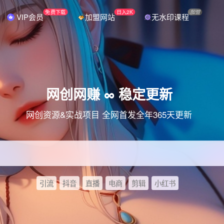
免费下载
日入2K
加盟
VIP会员
加盟网站
无水印课程
网创网赚 ∞ 稳定更新
网创资源&实战项目 全网首发全年365天更新
引流
抖音
直播
电商
剪辑
小红书
优优云网创资源站
优优云网创 | 专注优质VIP网课资源分享，