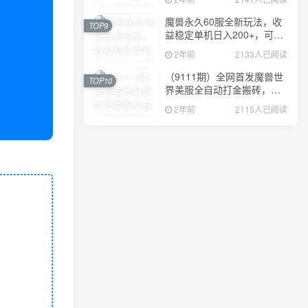
魔兽永久60服全新玩法，收
TOP9
益稳定单机日入200+，可以
多开矩阵操作。
2年前
2133人已阅读
（9111期）全网首发魔兽世
TOP10
界美服全自动打金搬砖，日
入1000+，简单好操作，保
2年前
2115人已阅读
姆级教学