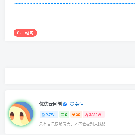
中创网
优优云网创
关注
2.7W+
0
30
3282W+
只有自己足够强大，才不会被别人践踏