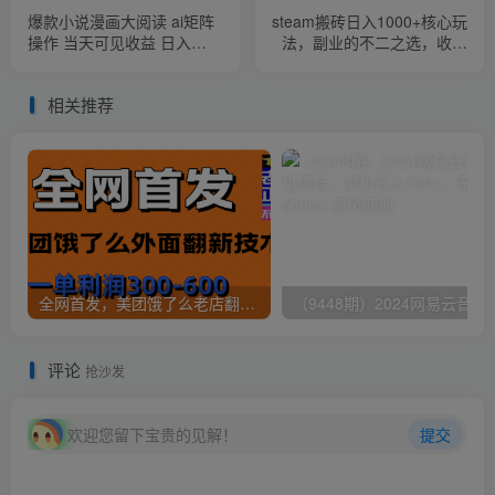
爆款小说漫画大阅读 ai矩阵
steam搬砖日入1000+核心玩
操作 当天可见收益 日入
法，副业的不二之选，收益
400+ 零门槛 高收益
已经十分稳定
相关推荐
全网首发，美团饿了么老店翻新最新技术，一单利润300-600
（9448期）2024网易云音乐人挂机项
评论
抢沙发
欢迎您留下宝贵的见解！
提交