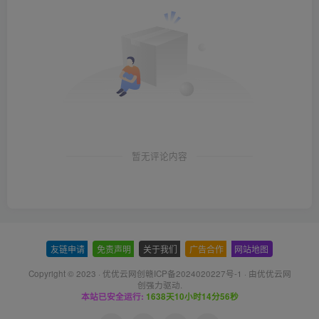
暂无评论内容
友链申请
-
免责声明
-
关于我们
-
广告合作
-
网站地图
Copyright © 2023 ·
优优云网创赣ICP备2024020227号-1
· 由
优优云网
创
强力驱动.
本站已安全运行:
1638天10小时14分57秒