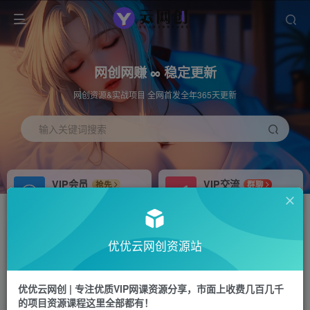
网创网赚 ∞ 稳定更新
网创资源&实战项目 全网首发全年365天更新
输入关键词搜索
VIP会员
VIP交流
抢先
群聊
免费下载全站资源
研究探讨更多创业项目路子。
APP下载
站长加盟
GO
推荐
优优云网创资源站
站长V：hu91275
搭建同款网站，自己当老板
首页
中创网
正文
优优云网创 | 专注优质VIP网课资源分享，市面上收费几百几千
的项目资源课程这里全部都有！