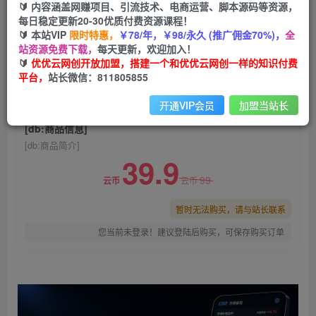
🔰 内容涵盖网赚项目、引流技术、电商运营、脚本源码等资源，
CS2国内市场AI自动捡漏，稳定运行多年。支持任
每日稳定更新20-30优质付费资源课程！
何形式数据验证，日入300+
🔰 本站VIP
限时特惠，
￥78/年，￥98/永久 (推广佣金70%)，
全
站资源免费下载，
每天更新，欢迎加入！
优优云网创
关注
私信
🔰
优优云网创开放加盟，搭建一个和优优云网创一样的知识付费
30天前发布
平台，
站长微信：811805855
0
1726
173
开通VIP会员
加盟当站长
付费阅读
已售 92
[db:商品信息]
[db:商品简介]
39.9
99
云币
云币
暂时无法购买，请与站长联系
您当前未登录！建议登陆后购买，可保存购买订单