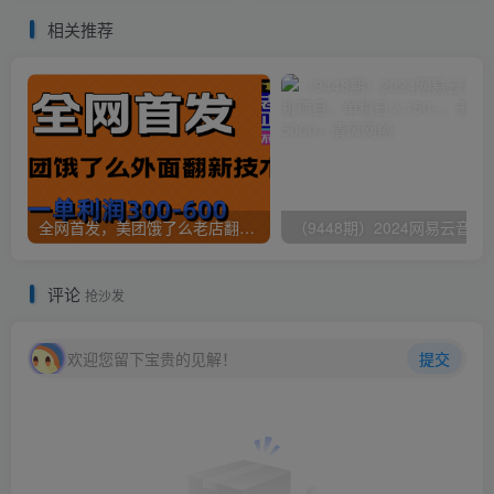
本+使…
程
相关推荐
全网首发，美团饿了么老店翻新最新技术，一单利润300-600
（9448期）2024网易云音乐人挂机项
评论
抢沙发
欢迎您留下宝贵的见解！
提交