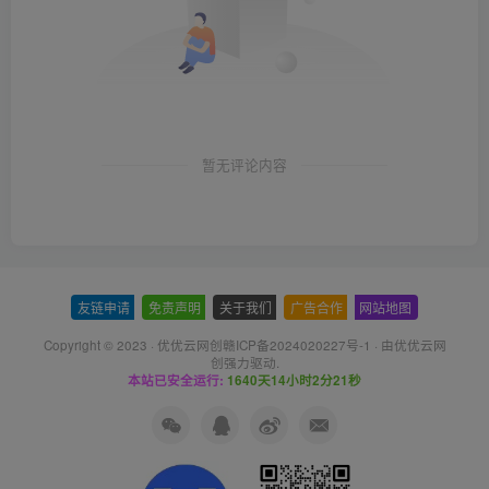
暂无评论内容
友链申请
-
免责声明
-
关于我们
-
广告合作
-
网站地图
Copyright © 2023 ·
优优云网创赣ICP备2024020227号-1
· 由
优优云网
创
强力驱动.
本站已安全运行:
1640天14小时2分22秒