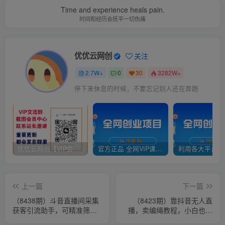
Time and experience heals pain.
时间和经历会抚平一切伤痛
优优云网创
关注
2.7W+
0
30
3282W+
停下来休息的时候，不要忘记别人还在奔跑
优优云网创【VIP会员专属交流群】
官方正品 全网VIP课程 无损下载~
上一篇
下一篇
（8438期）斗音直播间采集
（8423期）靠抖音无人直
获客引流助手，可精准筛选
播，卖编绳教程，小白也能
性别地区评论内容【永久脚
日入1000+，落地保姆级教