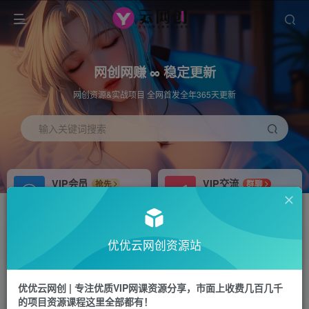
网创网赚 ∞ 稳定更新
网创资源&实战项目 全网首发全年365天更新
输入关键词搜索
VIP会员
VIP交流
抢先
群聊
免费下载全站资源
研究探讨更多创业项目路子。
APP下载
站长加盟
GO
推荐
优优云网创资源站
站长V：hu91275
搭建同款网站，自己当老板
首页
中创网
正文
优优云网创 | 专注优质VIP网课资源分享，市面上收费几百几千
的项目资源课程这里全部都有！