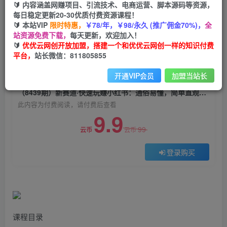
🔰 内容涵盖网赚项目、引流技术、电商运营、脚本源码等资源，
（8439期）新赛道·快速玩赚小红书：通俗易懂，
每日稳定更新20-30优质付费资源课程！
简单直观，涨粉变现（35节课）
🔰 本站VIP
限时特惠，
￥78/年，￥98/永久 (推广佣金70%)，
全
站资源免费下载，
每天更新，欢迎加入！
优优云网创
关注
私信
🔰
优优云网创开放加盟，搭建一个和优优云网创一样的知识付费
2年前发布
平台，
站长微信：811805855
0
940
119
开通VIP会员
加盟当站长
付费阅读
（8439期）新赛道·快速玩赚小红书：通俗易懂，简单直观，涨粉变现（35节课）
此内容为付费阅读，请付费后查看
9.9
99
云币
云币
登录购买
课程目录