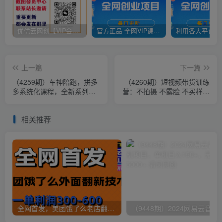
优优云网创【VIP会员专属交流群】
官方正品 全网VIP课程 无损下载~
上一篇
下一篇
（4259期）车神陪跑，拼多
（4260期）短视频带货训练
多系统化课程，全新系列课
营：不拍摄 不露脸 不买样品
+专业运营给你店铺出运营方
不囤货发货 简单粗暴混剪带
向
货
相关推荐
全网首发，美团饿了么老店翻新最新技术，一单利润300-600
（9448期）2024网易云音乐人挂机项