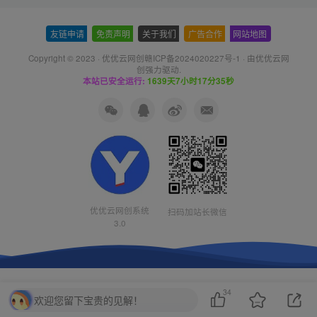
友链申请
-
免责声明
-
关于我们
-
广告合作
-
网站地图
Copyright © 2023 ·
优优云网创赣ICP备2024020227号-1
· 由
优优云网
创
强力驱动.
本站已安全运行:
1639天7小时17分36秒
优优云网创系统
扫码加站长微信
3.0
34
欢迎您留下宝贵的见解！