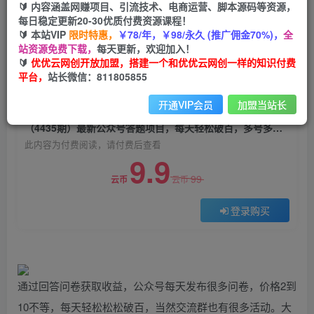
🔰 内容涵盖网赚项目、引流技术、电商运营、脚本源码等资源，
（4435期）最新公众号答题项目，每天轻松破
每日稳定更新20-30优质付费资源课程！
百，多号多得，一分问卷多份收益(视频教程)
🔰 本站VIP
限时特惠，
￥78/年，￥98/永久 (推广佣金70%)，
全
站资源免费下载，
每天更新，欢迎加入！
优优云网创
关注
私信
🔰
优优云网创开放加盟，搭建一个和优优云网创一样的知识付费
2年前发布
平台，
站长微信：811805855
0
1558
34
开通VIP会员
加盟当站长
付费阅读
（4435期）最新公众号答题项目，每天轻松破百，多号多得，一分问卷多份收益(视频教程)
此内容为付费阅读，请付费后查看
9.9
99
云币
云币
登录购买
通过回答问卷获取收益，公众号每天发布很多问卷，价格2到
10不等，每天轻松松松破百，当然交流群也有很多活动。大