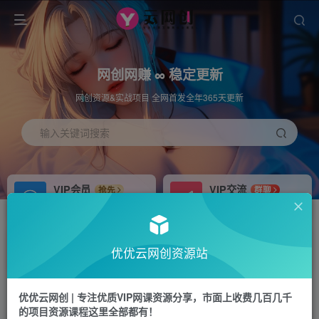
网创网赚 ∞ 稳定更新
网创资源&实战项目 全网首发全年365天更新
输入关键词搜索
VIP会员
VIP交流
抢先
群聊
免费下载全站资源
研究探讨更多创业项目路子。
APP下载
站长加盟
GO
推荐
优优云网创资源站
站长V：hu91275
搭建同款网站，自己当老板
首页
中创网
正文
优优云网创 | 专注优质VIP网课资源分享，市面上收费几百几千
的项目资源课程这里全部都有！