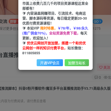
市面上收费几百几千的项目资源课程这里全
部都有！
🔰 内容涵盖网赚项目、引流技术、电商运
营、脚本源码等资源，每日稳定更新20-30
P交流
APP下载
群聊
GO
优质付费资源课程！
🔰 本站VIP
限时特惠，
￥78/年，￥98/永久
探讨更多创业项目路子。
站长V：hu91275
(推广佣金70%)，
全站资源免费下载，
每天
更新，欢迎加入！
🔰
优优云网创开放加盟，搭建一个和优优
云网创一样的知识付费平台，
站长微信：
811805855
直播推流助手V3.71高级永久版
开通VIP会员
加盟当站长
关注
0
5
【推流脚本】抖音0粉开播软件/魔豆多平台直播推流助手V3.71高级永久版
此内容为付费阅读，请付费后查看