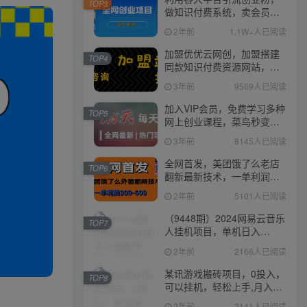
TOP3
做知识付费系统，卖会员，
卖课程，实现日入几百几千
2年前
1.1W+人已阅读
加盟优优云网创，加盟搭建
TOP4
同款知识付费资源网站，实
现长期稳定被动收入~
3年前
9569人已阅读
加入VIP会员，免费学习多种
TOP5
网上创业课程，菜鸟秒变大
神！
3年前
8145人已阅读
全网首发，美团饿了么老店
TOP6
翻新最新技术，一单利润
300-600
2年前
5101人已阅读
（9448期）2024网易云音乐
TOP7
人挂机项目，单机日入
150+，无脑月入5000+
2年前
2166人已阅读
某讯游戏搬砖项目，0投入，
TOP8
可以挂机，轻松上手,月入
3000+上不封顶
2年前
2141人已阅读