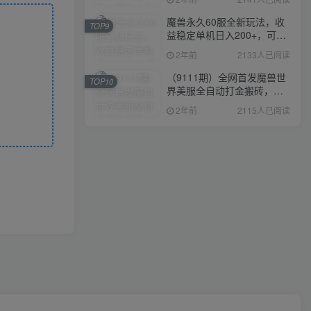
魔兽永久60服全新玩法，收
TOP9
益稳定单机日入200+，可以
多开矩阵操作。
2年前
2133人已阅读
（9111期）全网首发魔兽世
TOP10
界美服全自动打金搬砖，日
入1000+，简单好操作，保
2年前
2115人已阅读
姆级教学