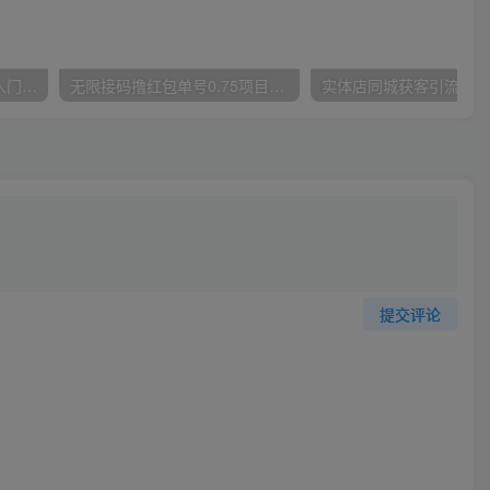
唐宇老师·短视频剪辑（从入门到精通），全面掌握剪辑各种功能，轻而易简剪出大片
无限接码撸红包单号0.75项目无偿分享给你【揭秘】
提交评论