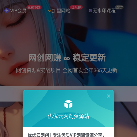
免费下载
日入2K
加盟
VIP会员
加盟网站
无水印课程
网创网赚 ∞ 稳定更新
网创资源&实战项目 全网首发全年365天更新
引流
抖音
直播
电商
剪辑
小红书
优优云网创资源站
优优云网创 | 专注优质VIP网课资源分享，