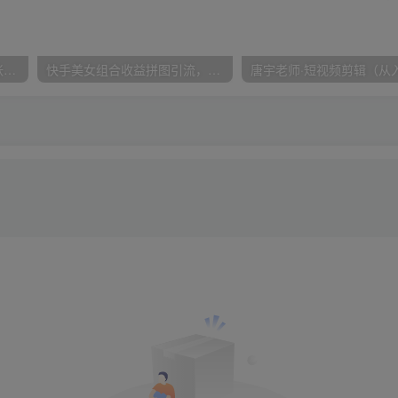
在小红书引流私域卖壁纸每张29元单日最高卖出200张(0-1搭建教程)
快手美女组合收益拼图引流，创业粉玩法，单日引流50+