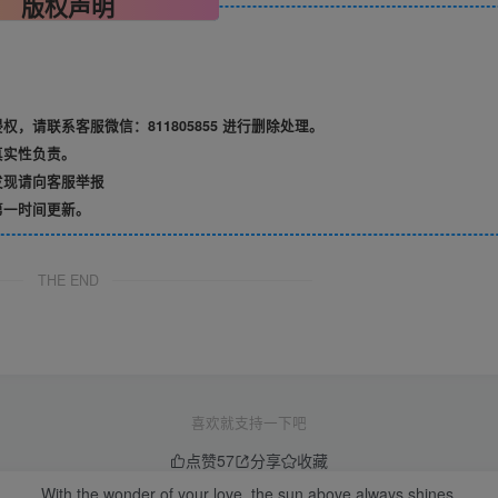
版权声明
请联系客服微信：811805855 进行删除处理。
真实性负责。
发现请向客服举报
第一时间更新。
THE END
喜欢就支持一下吧
点赞
57
分享
收藏
With the wonder of your love, the sun above always shines.