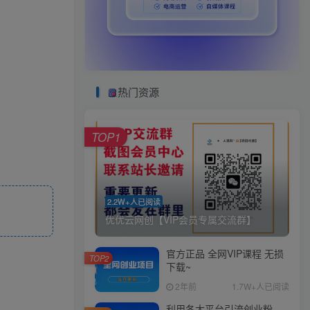
热门资源
TOP1
2.2W+人已阅读
优优云网创【VIP会员专属交流群】
官方正品 全网VIP课程 无损
TOP2
下载~
2年前
1.7W+人已阅读
利用各大平台引流创业粉，