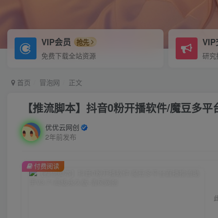
VIP会员
VI
抢先
免费下载全站资源
研究
首页
冒泡网
正文
【推流脚本】抖音0粉开播软件/魔豆多平台
优优云网创
2年前发布
付费阅读