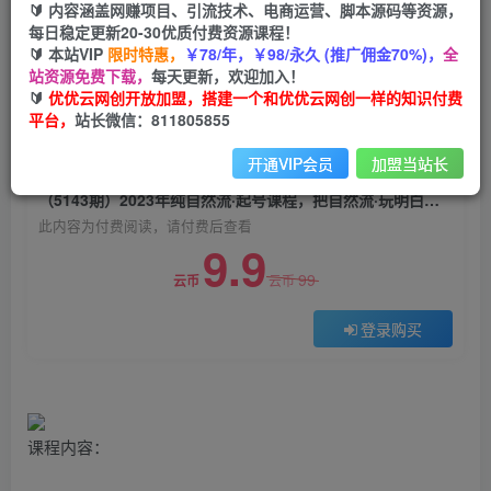
🔰 内容涵盖网赚项目、引流技术、电商运营、脚本源码等资源，
（5143期）2023年纯自然流·起号课程，把自然流·
每日稳定更新20-30优质付费资源课程！
玩明白的人 可以闭眼上车（3月更新）
🔰 本站VIP
限时特惠，
￥78/年，￥98/永久 (推广佣金70%)，
全
站资源免费下载，
每天更新，欢迎加入！
优优云网创
关注
私信
🔰
优优云网创开放加盟，搭建一个和优优云网创一样的知识付费
2年前发布
平台，
站长微信：811805855
0
1924
48
开通VIP会员
加盟当站长
付费阅读
（5143期）2023年纯自然流·起号课程，把自然流·玩明白的人 可以闭眼上车（3月更新）
此内容为付费阅读，请付费后查看
9.9
99
云币
云币
登录购买
课程内容：