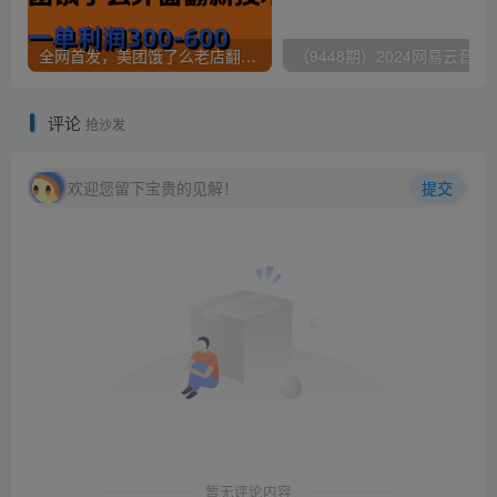
全网首发，美团饿了么老店翻新最新技术，一单利润300-600
（9448期）2024网易云音乐人挂机项
评论
抢沙发
欢迎您留下宝贵的见解！
提交
暂无评论内容