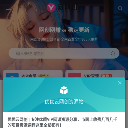
网创网赚 ∞ 稳定更新
网创资源&实战项目 全网首发全年365天更新
输入关键词搜索
VIP会员
VIP交流
抢先
群聊
免费下载全站资源
研究探讨更多创业项目路子。
APP下载
站长加盟
GO
推荐
优优云网创资源站
站长V：hu91275
搭建同款网站，自己当老板
首页
中创网
正文
优优云网创 | 专注优质VIP网课资源分享，市面上收费几百几千
的项目资源课程这里全部都有！