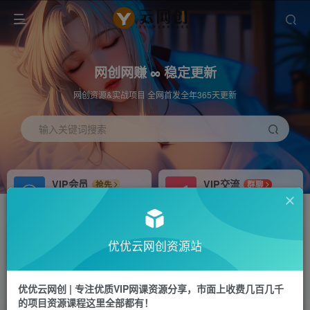
网创网赚 ∞ 稳定更新
网创资源&实战项目 全网首发全年365天更新
输入关键词搜索
VIP会员
VIP交流
抢先
群聊
免费下载全站资源
研究探讨更多创业项目路子。
APP下载
站长加盟
GO
推荐
优优云网创资源站
站长V：hu91275
搭建同款网站，自己当老板
首页
中创网
正文
优优云网创 | 专注优质VIP网课资源分享，市面上收费几百几千
的项目资源课程这里全部都有！