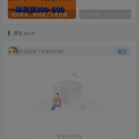
全网首发，美团饿了么老店翻新最新技术，一单利润300-600
（9448期）2024网易云音乐人挂机项
评论
抢沙发
欢迎您留下宝贵的见解！
提交
暂无评论内容