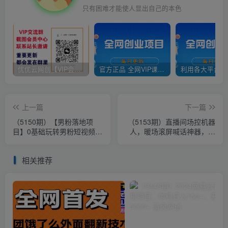
只有困难才能使人显出自己的本色
优优云网创【VIP会员专属交流群】
官方正品 全网VIP课程 无损下载~
上一篇
下一篇
（5150期）【男粉落地项
（5153期）直播间场控机器
目】0基础玩转男粉短视频转
人，暖场滚屏喊话神器，支
私域日产500+2023男粉高客
持抖音快手视频号【脚本+教
单价实操
程】
相关推荐