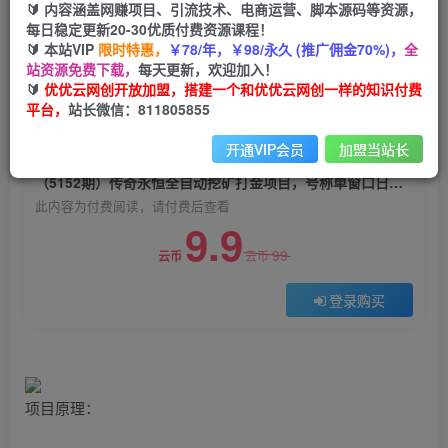
🔰 内容涵盖网赚项目、引流技术、电商运营、脚本源码等资源，
（5152期）传奇永恒全自动挖矿打金项目，号称
每日稳定更新20-30优质付费资源课程！
单窗口日收益50+【永久脚本+使用教程】
🔰 本站VIP
限时特惠，
￥78/年，￥98/永久 (推广佣金70%)，
全
站资源免费下载，
每天更新，欢迎加入！
优优云网创
关注
私信
🔰
优优云网创开放加盟，搭建一个和优优云网创一样的知识付费
2年前发布
平台，
站长微信：811805855
0
1744
174
开通VIP会员
加盟当站长
付费阅读
（5152期）传奇永恒全自动挖矿打金项目，号称单窗口日收益50+【永久脚本+使用教程】
此内容为付费阅读，请付费后查看
9.9
99
云币
云币
登录购买
项目原理：