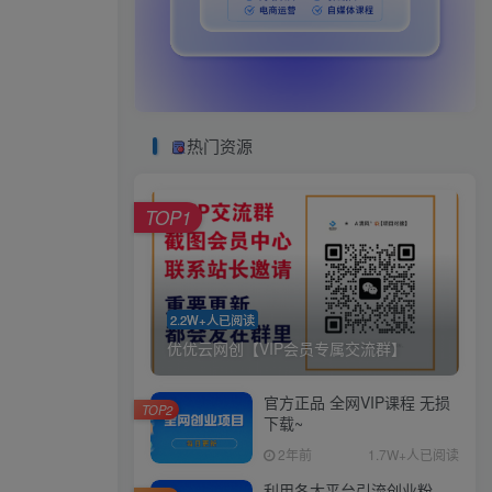
热门资源
TOP1
2.2W+人已阅读
优优云网创【VIP会员专属交流群】
官方正品 全网VIP课程 无损
TOP2
下载~
2年前
1.7W+人已阅读
利用各大平台引流创业粉，