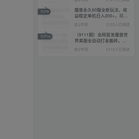
魔兽永久60服全新玩法，收
TOP9
益稳定单机日入200+，可以
多开矩阵操作。
2年前
2133人已阅读
（9111期）全网首发魔兽世
TOP10
界美服全自动打金搬砖，日
入1000+，简单好操作，保
2年前
2115人已阅读
姆级教学