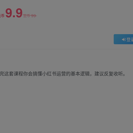
9.9
99
云币
云币
登
看完这套课程你会搞懂小红书运营的基本逻辑，建议反复收听。