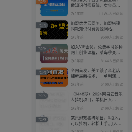
TOP3
做知识付费系统，卖会员，
卖课程，实现日入几百几千
2年前
1.1W+人已阅读
加盟优优云网创，加盟搭建
TOP4
同款知识付费资源网站，实
现长期稳定被动收入~
3年前
9569人已阅读
加入VIP会员，免费学习多种
TOP5
网上创业课程，菜鸟秒变大
神！
3年前
8144人已阅读
全网首发，美团饿了么老店
TOP6
翻新最新技术，一单利润
300-600
2年前
5100人已阅读
（9448期）2024网易云音乐
TOP7
人挂机项目，单机日入
150+，无脑月入5000+
2年前
2166人已阅读
某讯游戏搬砖项目，0投入，
TOP8
可以挂机，轻松上手,月入
3000+上不封顶
2年前
2141人已阅读