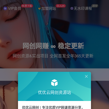
免费下载
日入2K
加盟
VIP会员
加盟网站
无水印课程
网创网赚 ∞ 稳定更新
网创资源&实战项目 全网首发全年365天更新
引流
抖音
直播
电商
剪辑
小红书
优优云网创资源站
优优云网创 | 专注优质VIP网课资源分享，