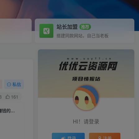
站长加盟
推荐
搭建同款网站，自己当老板
私信
3
161
（5155期）重磅来袭：小红书·运营培训班：从0-1带你玩转小红书，做个赚钱的私域IP
HI！请登录
登录
注册