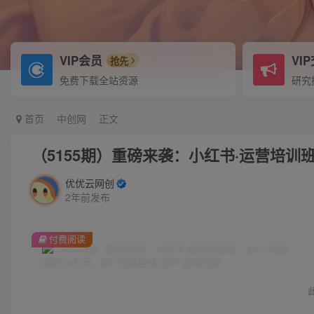
VIP会员
VI
抢先
免费下载全站资源
研究
首页
中创网
正文
（5155期）重磅来袭：小红书·运营培训
优优云网创
2年前发布
付费阅读