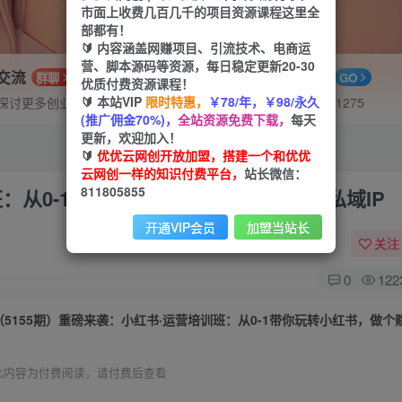
市面上收费几百几千的项目资源课程这里全
部都有！
🔰 内容涵盖网赚项目、引流技术、电商运
营、脚本源码等资源，每日稳定更新20-30
P交流
APP下载
群聊
GO
优质付费资源课程！
🔰 本站VIP
限时特惠，
￥78/年，￥98/永久
探讨更多创业项目路子。
站长V：hu91275
(推广佣金70%)，
全站资源免费下载，
每天
更新，欢迎加入！
🔰
优优云网创开放加盟，搭建一个和优优
云网创一样的知识付费平台，
站长微信：
811805855
班：从0-1带你玩转小红书，做个赚钱的私域IP
开通VIP会员
加盟当站长
关注
0
122
此内容为付费阅读，请付费后查看