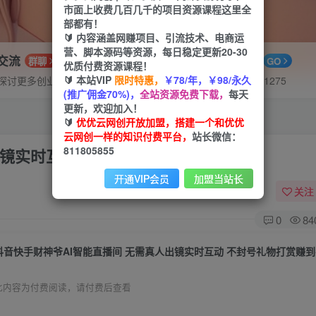
市面上收费几百几千的项目资源课程这里全
部都有！
🔰 内容涵盖网赚项目、引流技术、电商运
营、脚本源码等资源，每日稳定更新20-30
P交流
APP下载
群聊
GO
优质付费资源课程！
🔰 本站VIP
限时特惠，
￥78/年，￥98/永久
探讨更多创业项目路子。
站长V：hu91275
(推广佣金70%)，
全站资源免费下载，
每天
更新，欢迎加入！
🔰
优优云网创开放加盟，搭建一个和优优
云网创一样的知识付费平台，
站长微信：
811805855
出镜实时互动 不封号礼物打赏赚到手软
开通VIP会员
加盟当站长
关注
0
84
抖音快手财神爷AI智能直播间 无需真人出镜实时互动 不封号礼物打赏赚
此内容为付费阅读，请付费后查看