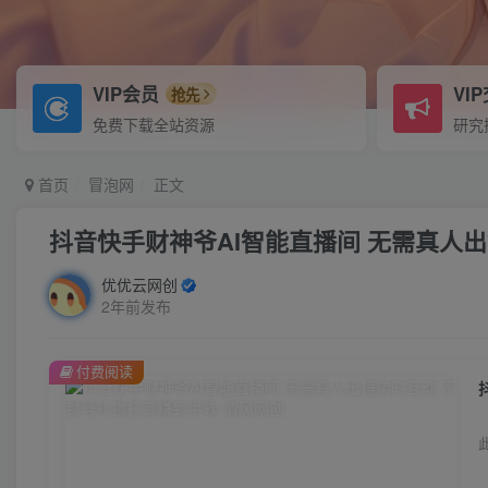
VIP会员
VI
抢先
免费下载全站资源
研究
首页
冒泡网
正文
抖音快手财神爷AI智能直播间 无需真人
优优云网创
2年前发布
付费阅读