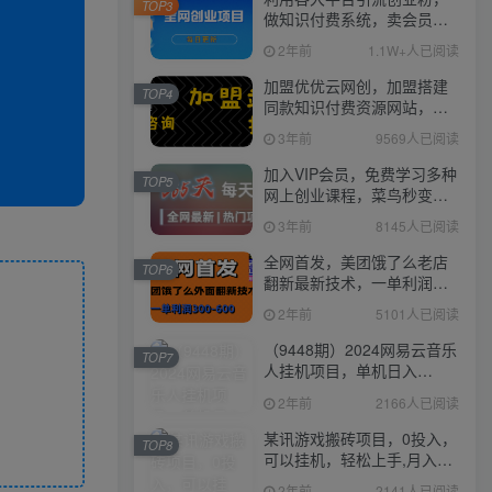
TOP3
做知识付费系统，卖会员，
卖课程，实现日入几百几千
2年前
1.1W+人已阅读
加盟优优云网创，加盟搭建
TOP4
同款知识付费资源网站，实
现长期稳定被动收入~
3年前
9569人已阅读
加入VIP会员，免费学习多种
TOP5
网上创业课程，菜鸟秒变大
神！
3年前
8145人已阅读
全网首发，美团饿了么老店
TOP6
翻新最新技术，一单利润
300-600
2年前
5101人已阅读
（9448期）2024网易云音乐
TOP7
人挂机项目，单机日入
150+，无脑月入5000+
2年前
2166人已阅读
某讯游戏搬砖项目，0投入，
TOP8
可以挂机，轻松上手,月入
3000+上不封顶
2年前
2141人已阅读