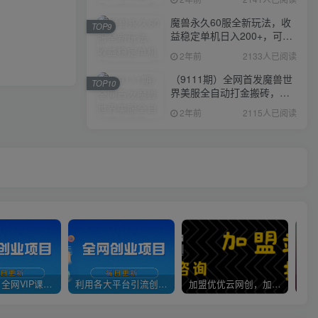
魔兽永久60服全新玩法，收
TOP9
益稳定单机日入200+，可以
多开矩阵操作。
2年前
2133人已阅读
（9111期）全网首发魔兽世
TOP10
界美服全自动打金搬砖，日
入1000+，简单好操作，保
2年前
2115人已阅读
姆级教学
官方正品 全网VIP课程 无损下载~
利用各大平台引流创业粉，做知识付费系统，卖会员，卖课程，实现日入几百几千
加盟优优云网创，加盟搭建同款知识付费资源网站，实现长期稳定被动收入~