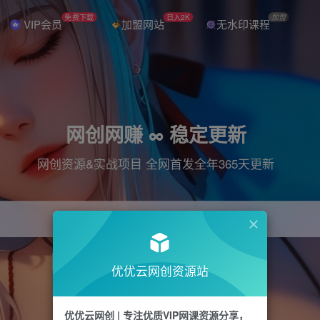
免费下载
日入2K
加盟
VIP会员
加盟网站
无水印课程
网创网赚 ∞ 稳定更新
网创资源&实战项目 全网首发全年365天更新
引流
抖音
直播
电商
剪辑
小红书
优优云网创资源站
优优云网创 | 专注优质VIP网课资源分享，