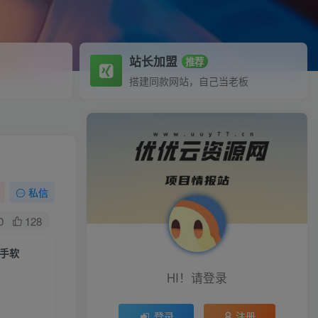
站长加盟
推荐
搭建同款网站，自己当老板
私信
0
128
到手软
HI！请登录
登录
注册