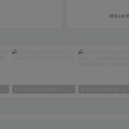
）
28天小红书
在小红书引流私域卖壁纸每张29元单日最高卖出200张(0-1搭建教程)
快手美女组合收益拼图引流，创业粉玩法，单日引流50+