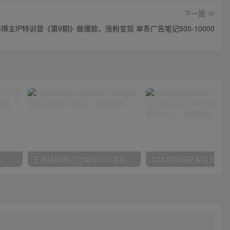
下一篇
博主IP特训营《第9期》做爆款，涨粉变现 单条广告笔记500-10000
唐宇老师·短视频剪辑（从入门到精通），全面掌握剪辑各种功能，轻而易简剪出大片
无限接码撸红包单号0.75项目无偿分享给你【揭秘】