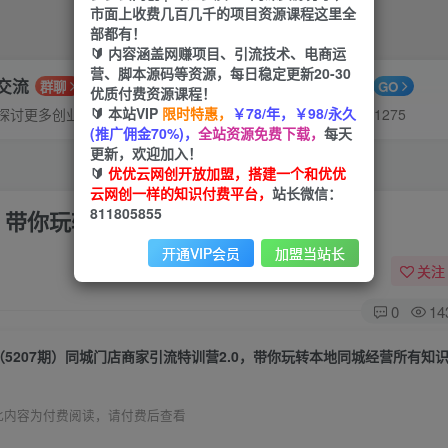
市面上收费几百几千的项目资源课程这里全
部都有！
🔰 内容涵盖网赚项目、引流技术、电商运
营、脚本源码等资源，每日稳定更新20-30
P交流
APP下载
群聊
GO
优质付费资源课程！
🔰 本站VIP
限时特惠，
￥78/年，￥98/永久
探讨更多创业项目路子。
站长V：hu91275
(推广佣金70%)，
全站资源免费下载，
每天
更新，欢迎加入！
🔰
优优云网创开放加盟，搭建一个和优优
云网创一样的知识付费平台，
站长微信：
811805855
0，带你玩转本地同城经营所有知识板块！
开通VIP会员
加盟当站长
关注
0
14
（5207期）同城门店商家引流特训营2.0，带你玩转本地同城经营所有知
此内容为付费阅读，请付费后查看