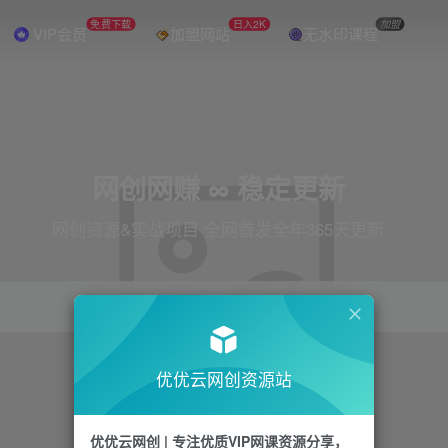
免费下载
日入2K
加盟
VIP会员
加盟网站
无水印课程
网创网赚 ∞ 稳定更新
网创资源&实战项目 全网首发全年365天更新
引流
抖音
直播
电商
剪辑
小红书
优优云网创资源站
优优云网创 | 专注优质VIP网课资源分享，