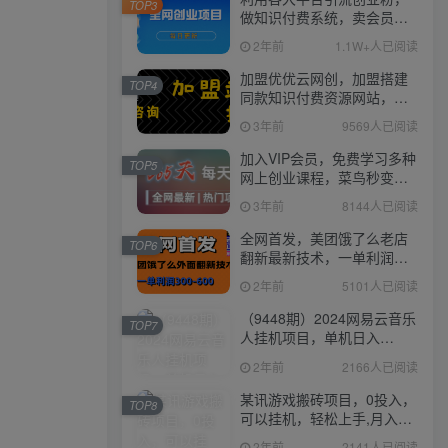
TOP3
做知识付费系统，卖会员，
卖课程，实现日入几百几千
2年前
1.1W+人已阅读
加盟优优云网创，加盟搭建
TOP4
同款知识付费资源网站，实
现长期稳定被动收入~
3年前
9569人已阅读
加入VIP会员，免费学习多种
TOP5
网上创业课程，菜鸟秒变大
神！
3年前
8144人已阅读
全网首发，美团饿了么老店
TOP6
翻新最新技术，一单利润
300-600
2年前
5101人已阅读
（9448期）2024网易云音乐
TOP7
人挂机项目，单机日入
150+，无脑月入5000+
2年前
2166人已阅读
某讯游戏搬砖项目，0投入，
TOP8
可以挂机，轻松上手,月入
3000+上不封顶
2年前
2141人已阅读