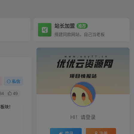
站长加盟
推荐
搭建同款网站，自己当老板
私信
34
49
识板块！
HI！请登录
登录
注册