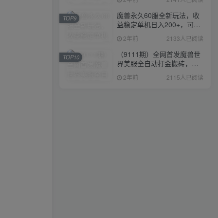
魔兽永久60服全新玩法，收
TOP9
益稳定单机日入200+，可以
多开矩阵操作。
2年前
2133人已阅读
（9111期）全网首发魔兽世
TOP10
界美服全自动打金搬砖，日
入1000+，简单好操作，保
2年前
2115人已阅读
姆级教学