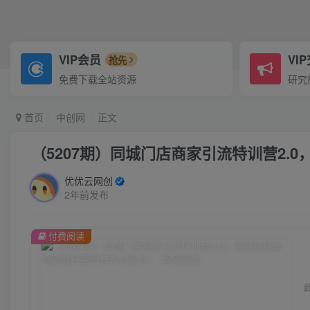
VIP会员
VI
抢先
免费下载全站资源
研究
首页
中创网
正文
（5207期）同城门店商家引流特训营2.
优优云网创
2年前发布
付费阅读