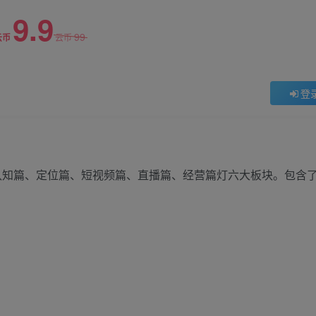
9.9
99
云币
云币
登
了认知篇、定位篇、短视频篇、直播篇、经营篇灯六大板块。包含