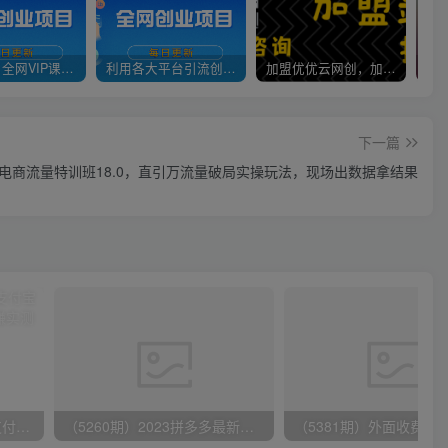
官方正品 全网VIP课程 无损下载~
利用各大平台引流创业粉，做知识付费系统，卖会员，卖课程，实现日入几百几千
加盟优优云网创，加盟搭建同款知识付费资源网站，实现长期稳定被动收入~
下一篇
）电商流量特训班18.0，直引万流量破局实操玩法，现场出数据拿结果
（9934期）24h无人直播支付宝项目，最新带货玩法，纯躺赚实测日入500+
（5260期）2023拼多多最新强付费玩法，3月新课​78分钟详细讲解玩法流程！