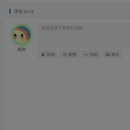
评论
抢沙发
昵称
昵称
表情
代码
图片