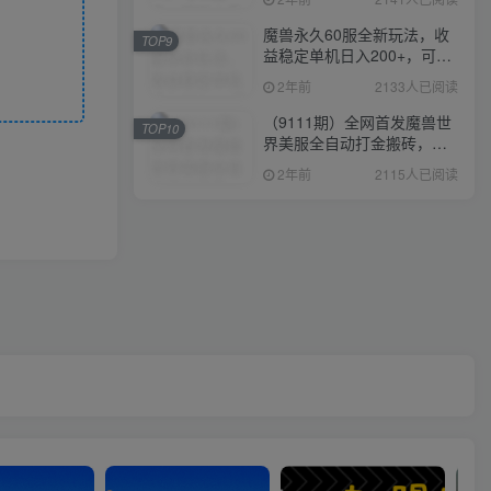
魔兽永久60服全新玩法，收
TOP9
益稳定单机日入200+，可以
多开矩阵操作。
2年前
2133人已阅读
（9111期）全网首发魔兽世
TOP10
界美服全自动打金搬砖，日
入1000+，简单好操作，保
2年前
2115人已阅读
姆级教学