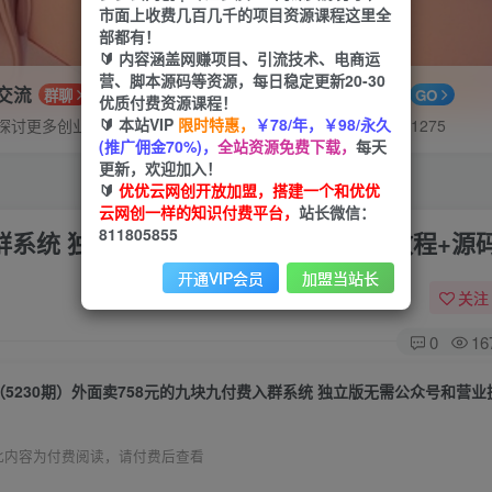
市面上收费几百几千的项目资源课程这里全
部都有！
🔰 内容涵盖网赚项目、引流技术、电商运
营、脚本源码等资源，每日稳定更新20-30
P交流
APP下载
群聊
GO
优质付费资源课程！
🔰 本站VIP
限时特惠，
￥78/年，￥98/永久
探讨更多创业项目路子。
站长V：hu91275
(推广佣金70%)，
全站资源免费下载，
每天
更新，欢迎加入！
🔰
优优云网创开放加盟，搭建一个和优优
云网创一样的知识付费平台，
站长微信：
811805855
入群系统 独立版无需公众号和营业执照(教程+源码
开通VIP会员
加盟当站长
关注
0
16
此内容为付费阅读，请付费后查看