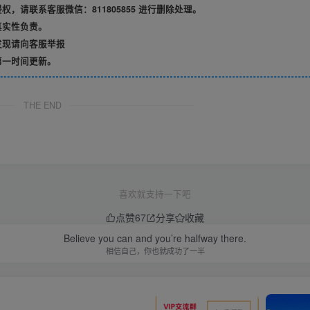
请联系客服微信：811805855 进行删除处理。
真实性负责。
发现请向客服举报
第一时间更新。
THE END
喜欢就支持一下吧
点赞
67
分享
收藏
Believe you can and you’re halfway there.
相信自己，你也就成功了一半