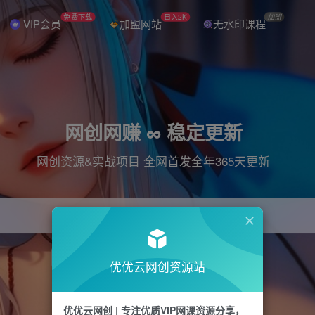
免费下载
日入2K
加盟
VIP会员
加盟网站
无水印课程
网创网赚 ∞ 稳定更新
网创资源&实战项目 全网首发全年365天更新
引流
抖音
直播
电商
剪辑
小红书
优优云网创资源站
优优云网创 | 专注优质VIP网课资源分享，