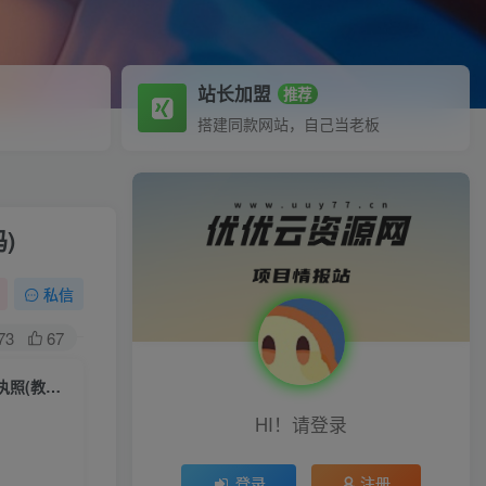
站长加盟
推荐
搭建同款网站，自己当老板
)
私信
73
67
（5230期）外面卖758元的九块九付费入群系统 独立版无需公众号和营业执照(教程+源码)
HI！请登录
登录
注册