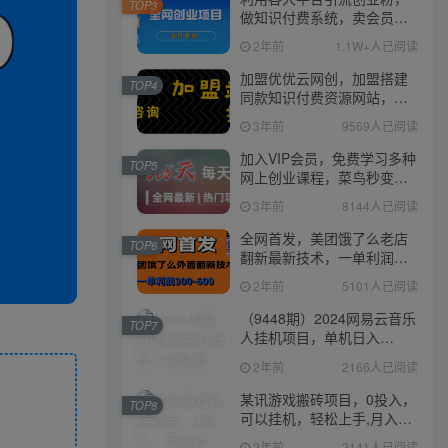
TOP3
做知识付费系统，卖会员，
卖课程，实现日入几百几千
2年前
1.1W+人已阅读
加盟优优云网创，加盟搭建
TOP4
同款知识付费资源网站，实
现长期稳定被动收入~
3年前
9569人已阅读
加入VIP会员，免费学习多种
TOP5
网上创业课程，菜鸟秒变大
神！
3年前
8144人已阅读
全网首发，美团饿了么老店
TOP6
翻新最新技术，一单利润
300-600
2年前
5101人已阅读
（9448期）2024网易云音乐
TOP7
人挂机项目，单机日入
150+，无脑月入5000+
2年前
2166人已阅读
某讯游戏搬砖项目，0投入，
TOP8
可以挂机，轻松上手,月入
3000+上不封顶
2年前
2141人已阅读