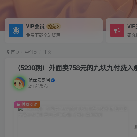
VIP会员
VI
抢先
免费下载全站资源
研究
首页
中创网
正文
（5230期）外面卖758元的九块九付费
优优云网创
2年前发布
付费阅读