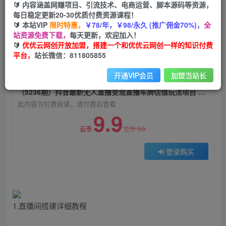
🔰 内容涵盖网赚项目、引流技术、电商运营、脚本源码等资源，
（5236期）抖音最新无人直播变现直播车牌估值
每日稳定更新20-30优质付费资源课程！
玩法项目 轻松日赚几百+【详细玩法教程】
🔰 本站VIP
限时特惠，
￥78/年，￥98/永久 (推广佣金70%)，
全
站资源免费下载，
每天更新，欢迎加入！
优优云网创
关注
私信
🔰
优优云网创开放加盟，搭建一个和优优云网创一样的知识付费
2年前发布
平台，
站长微信：811805855
0
786
39
开通VIP会员
加盟当站长
付费阅读
（5236期）抖音最新无人直播变现直播车牌估值玩法项目 轻松日赚几百+【详细玩法教程】
此内容为付费阅读，请付费后查看
9.9
99
云币
云币
登录购买
1.直播间搭建详细教程