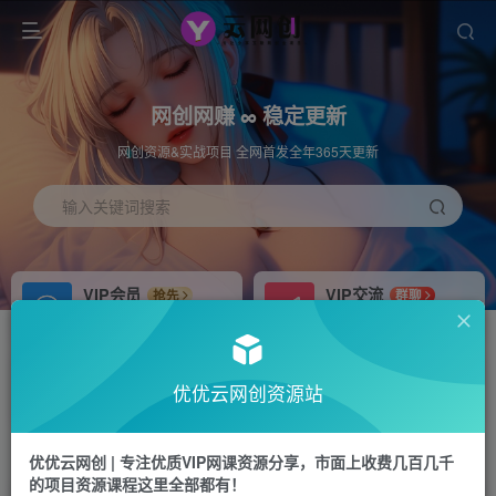
网创网赚 ∞ 稳定更新
网创资源&实战项目 全网首发全年365天更新
输入关键词搜索
VIP会员
VIP交流
抢先
群聊
免费下载全站资源
研究探讨更多创业项目路子。
APP下载
站长加盟
GO
推荐
优优云网创资源站
站长V：hu91275
搭建同款网站，自己当老板
首页
中创网
正文
优优云网创 | 专注优质VIP网课资源分享，市面上收费几百几千
的项目资源课程这里全部都有！