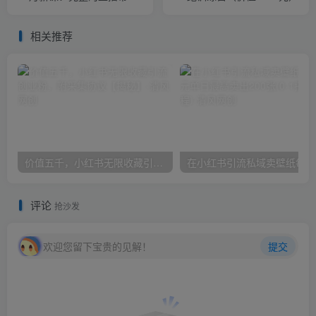
实操方案
相关推荐
价值五千，小红书无限收藏引流创业粉，附采集协议【揭秘】
在小
评论
抢沙发
欢迎您留下宝贵的见解！
提交