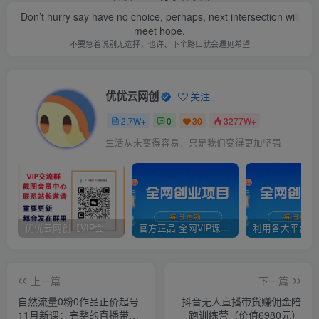
Don’t hurry say have no choice, perhaps, next intersection will
meet hope.
不要急着说别无选择，也许、下个路口就会遇见希望
优优云网创
关注
2.7W+
0
30
3277W+
生活从未变得容易，只是我们变得更加坚强
优优云网创【VIP会员专属交流群】
官方正品 全网VIP课程 无损下载~
上一篇
下一篇
自然流量0粉0作品正价起号
抖音无人直播带货赚佣金陪
11月新课：完整的直播带货
跑训练营（价值6980元）