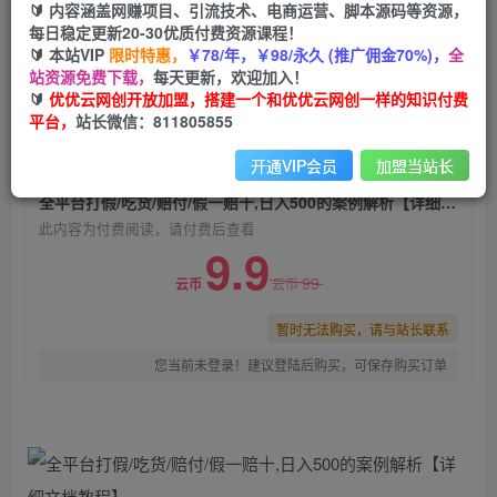
🔰 内容涵盖网赚项目、引流技术、电商运营、脚本源码等资源，
全平台打假/吃货/赔付/假一赔十,日入500的案例解
每日稳定更新20-30优质付费资源课程！
析【详细文档教程】
🔰 本站VIP
限时特惠，
￥78/年，￥98/永久 (推广佣金70%)，
全
站资源免费下载，
每天更新，欢迎加入！
优优云网创
关注
私信
🔰
优优云网创开放加盟，搭建一个和优优云网创一样的知识付费
2年前发布
平台，
站长微信：811805855
0
1865
117
开通VIP会员
加盟当站长
付费阅读
全平台打假/吃货/赔付/假一赔十,日入500的案例解析【详细文档教程】
此内容为付费阅读，请付费后查看
9.9
99
云币
云币
暂时无法购买，请与站长联系
您当前未登录！建议登陆后购买，可保存购买订单