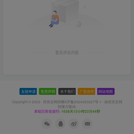
暂无评论内容
友链申请
-
免责声明
-
关于我们
-
广告合作
-
网站地图
Copyright © 2023 ·
优优云网创赣ICP备2024020227号-1
· 由
优优云网
创
强力驱动.
本站已安全运行:
1638天13小时23分45秒