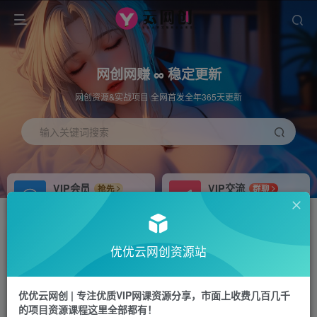
网创网赚 ∞ 稳定更新
网创资源&实战项目 全网首发全年365天更新
输入关键词搜索
VIP会员
VIP交流
抢先
群聊
免费下载全站资源
研究探讨更多创业项目路子。
APP下载
站长加盟
GO
推荐
优优云网创资源站
站长V：hu91275
搭建同款网站，自己当老板
首页
冒泡网
正文
优优云网创 | 专注优质VIP网课资源分享，市面上收费几百几千
的项目资源课程这里全部都有！