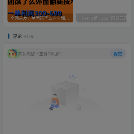
全网首发，美团饿了么老店翻新最新技术，一单利润300-600
（9448期）2024网易云音乐人挂机项
评论
抢沙发
欢迎您留下宝贵的见解！
提交