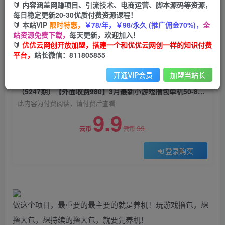
🔰 内容涵盖网赚项目、引流技术、电商运营、脚本源码等资源，
（5247期）【外面收费980】3月最新小游戏撸包
每日稳定更新20-30优质付费资源课程！
单机50-80，详细操作教程
🔰 本站VIP
限时特惠，
￥78/年，￥98/永久 (推广佣金70%)，
全
站资源免费下载，
每天更新，欢迎加入！
优优云网创
关注
私信
🔰
优优云网创开放加盟，搭建一个和优优云网创一样的知识付费
2年前发布
平台，
站长微信：811805855
0
512
145
开通VIP会员
加盟当站长
付费阅读
（5247期）【外面收费980】3月最新小游戏撸包单机50-80，详细操作教程
此内容为付费阅读，请付费后查看
9.9
99
云币
云币
登录购买
做这个项目，最重要的最主要的就是养机！玩游戏撸包，想
撸大包，想持续的撸大包，就要先养机！