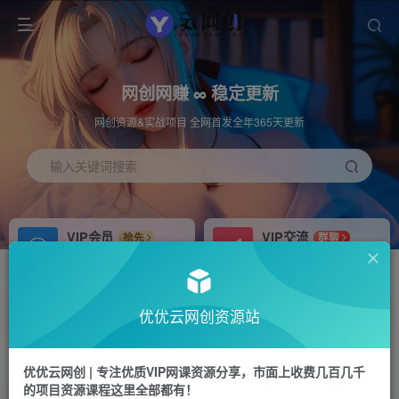
网创网赚 ∞ 稳定更新
网创资源&实战项目 全网首发全年365天更新
输入关键词搜索
VIP会员
VIP交流
抢先
群聊
免费下载全站资源
研究探讨更多创业项目路子。
APP下载
站长加盟
GO
推荐
优优云网创资源站
站长V：hu91275
搭建同款网站，自己当老板
首页
中创网
正文
优优云网创 | 专注优质VIP网课资源分享，市面上收费几百几千
的项目资源课程这里全部都有！