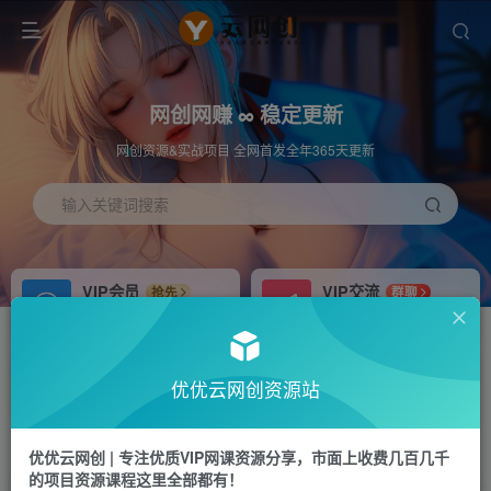
网创网赚 ∞ 稳定更新
网创资源&实战项目 全网首发全年365天更新
输入关键词搜索
VIP会员
VIP交流
抢先
群聊
免费下载全站资源
研究探讨更多创业项目路子。
APP下载
站长加盟
GO
推荐
优优云网创资源站
站长V：hu91275
搭建同款网站，自己当老板
首页
中创网
正文
优优云网创 | 专注优质VIP网课资源分享，市面上收费几百几千
的项目资源课程这里全部都有！