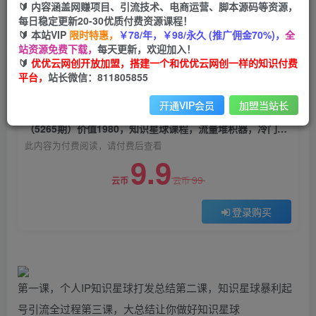
🔰 内容涵盖网赚项目、引流技术、电商运营、脚本源码等资源，
（5265期）价值1980，知识星球课程，流量堆积
每日稳定更新20-30优质付费资源课程！
器，冷门暴力引流项目，全网最新玩法，
🔰 本站VIP
限时特惠，
￥78/年，￥98/永久 (推广佣金70%)，
全
站资源免费下载，
每天更新，欢迎加入！
优优云网创
关注
私信
🔰
优优云网创开放加盟，搭建一个和优优云网创一样的知识付费
2年前发布
平台，
站长微信：811805855
0
902
111
开通VIP会员
加盟当站长
付费阅读
（5265期）价值1980，知识星球课程，流量堆积器，冷门暴力引流项目，全网最新玩法，
此内容为付费阅读，请付费后查看
9.9
99
云币
云币
登录购买
第一课，个人IP知识星球打发总结第二课，知识星球暴利起
号引流全过程第三课，大总结让你做好知识星球