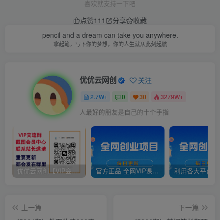
喜欢就支持一下吧
点赞
111
分享
收藏
pencil and a dream can take you anywhere.
拿起笔，写下你的梦想，你的人生就从此刻起航
优优云网创
关注
2.7W+
0
30
3279W+
人最好的朋友是自己的十个手指
优优云网创【VIP会员专属交流群】
官方正品 全网VIP课程 无损下载~
上一篇
下一篇