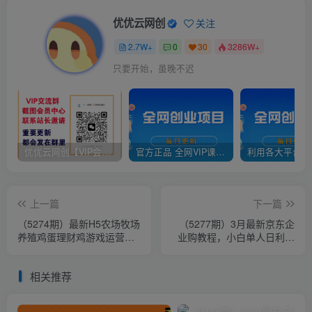
优优云网创
关注
2.7W+
0
30
3286W+
幸福不在于你是谁，你拥有什么，而仅仅在于你自己怎么看待
优优云网创【VIP会员专属交流群】
官方正品 全网VIP课程 无损下载~
上一篇
下一篇
（5274期）最新H5农场牧场
（5277期）3月最新京东企
养殖鸡蛋理财鸡游戏运营源
业购教程，小白单人日利润
码/对接免签约支付接口(教程
500+撸货项目（仅揭秘）
+源码)
相关推荐