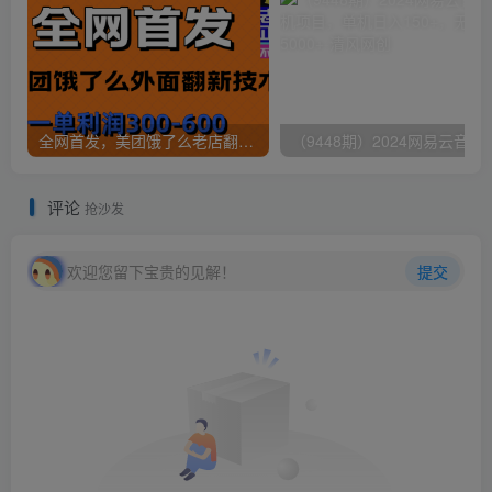
全网首发，美团饿了么老店翻新最新技术，一单利润300-600
（9448期）2024网易云音乐人挂机项
评论
抢沙发
欢迎您留下宝贵的见解！
提交