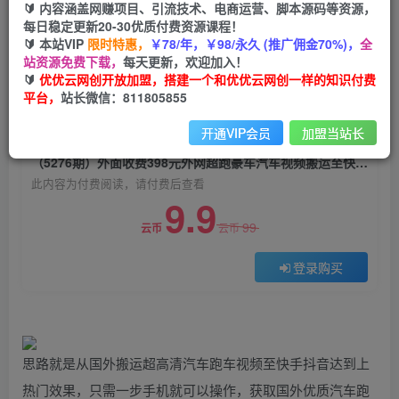
🔰 内容涵盖网赚项目、引流技术、电商运营、脚本源码等资源，
（5276期）外面收费398元外网超跑豪车汽车视频
每日稳定更新20-30优质付费资源课程！
搬运至快手抖音上热门项目
🔰 本站VIP
限时特惠，
￥78/年，￥98/永久 (推广佣金70%)，
全
站资源免费下载，
每天更新，欢迎加入！
优优云网创
关注
私信
🔰
优优云网创开放加盟，搭建一个和优优云网创一样的知识付费
2年前发布
平台，
站长微信：811805855
0
1374
76
开通VIP会员
加盟当站长
付费阅读
（5276期）外面收费398元外网超跑豪车汽车视频搬运至快手抖音上热门项目
此内容为付费阅读，请付费后查看
9.9
99
云币
云币
登录购买
思路就是从国外搬运超高清汽车跑车视频至快手抖音达到上
热门效果，只需一步手机就可以操作，获取国外优质汽车跑