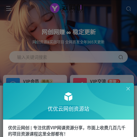
网创网赚 ∞ 稳定更新
网创资源&实战项目 全网首发全年365天更新
输入关键词搜索
VIP会员
VIP交流
抢先
群聊
免费下载全站资源
研究探讨更多创业项目路子。
APP下载
站长加盟
GO
推荐
优优云网创资源站
站长V：hu91275
搭建同款网站，自己当老板
首页
中创网
正文
优优云网创 | 专注优质VIP网课资源分享，市面上收费几百几千
的项目资源课程这里全部都有！