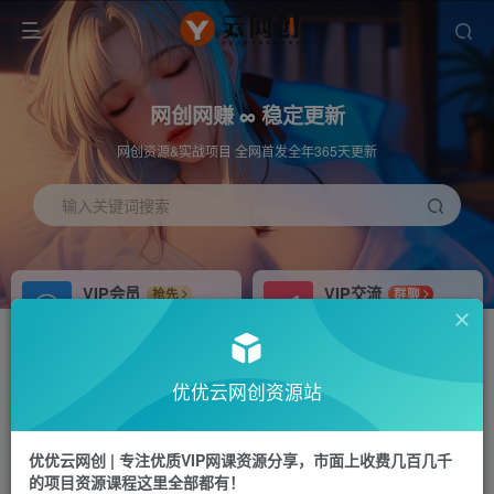
网创网赚 ∞ 稳定更新
网创资源&实战项目 全网首发全年365天更新
输入关键词搜索
VIP会员
VIP交流
抢先
群聊
免费下载全站资源
研究探讨更多创业项目路子。
APP下载
站长加盟
GO
推荐
优优云网创资源站
站长V：hu91275
搭建同款网站，自己当老板
首页
冒泡网
正文
优优云网创 | 专注优质VIP网课资源分享，市面上收费几百几千
的项目资源课程这里全部都有！