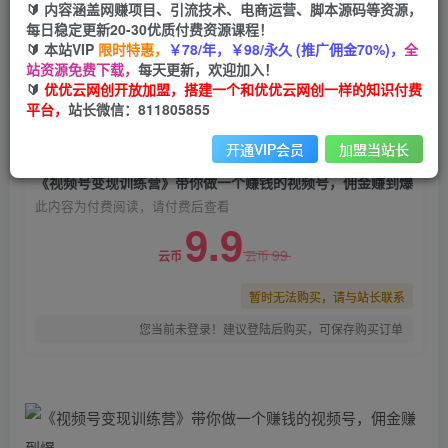
🔰 内容涵盖网赚项目、引流技术、电商运营、脚本源码等资源，
《视频号变现训练营》带你做一个赚钱的视频号，
每日稳定更新20-30优质付费资源课程！
佣金赚到爆
🔰 本站VIP
限时特惠，
￥78/年，￥98/永久 (推广佣金70%)，
全
站资源免费下载，
每天更新，欢迎加入！
优优云网创
关注
私信
🔰
优优云网创开放加盟，搭建一个和优优云网创一样的知识付费
2年前发布
平台，
站长微信：811805855
0
767
157
开通VIP会员
加盟当站长
付费阅读
《视频号变现训练营》带你做一个赚钱的视频号，佣金赚到爆
此内容为付费阅读，请付费后查看
9.9
99
云币
云币
暂时无法购买，请与站长联系
您当前未登录！建议登陆后购买，可保存购买订单