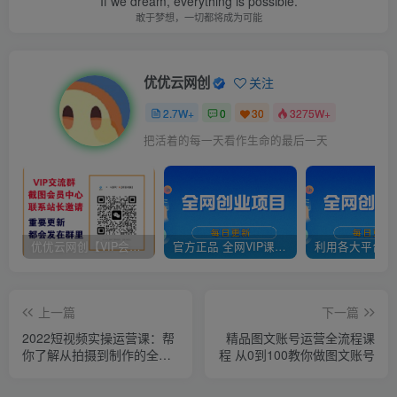
If we dream, everything is possible.
敢于梦想，一切都将成为可能
优优云网创
关注
2.7W+
0
30
3275W+
把活着的每一天看作生命的最后一天
优优云网创【VIP会员专属交流群】
官方正品 全网VIP课程 无损下载~
上一篇
下一篇
2022短视频实操运营课：帮
精品图文账号运营全流程课
你了解从拍摄到制作的全流
程 从0到100教你做图文账号
程工作